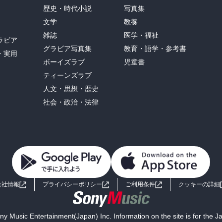
歴史・時代小説
写真集
文学
教養
雑誌
医学・福祉
ラビア
グラビア写真集
教育・語学・参考書
・実用
ボーイズラブ
児童書
ティーンズラブ
人文・思想・歴史
社会・政治・法律
会社情報
プライバシーポリシー
ご利用条件
クッキーの詳細
y Music Entertainment(Japan) Inc. Information on the site is for the 