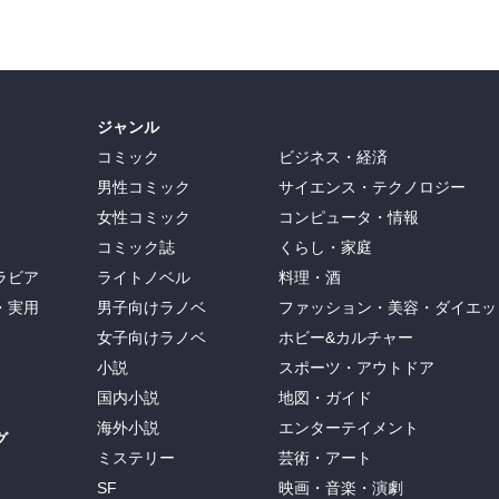
ジャンル
コミック
ビジネス・経済
男性コミック
サイエンス・テクノロジー
女性コミック
コンピュータ・情報
コミック誌
くらし・家庭
ラビア
ライトノベル
料理・酒
・実用
男子向けラノベ
ファッション・美容・ダイエッ
女子向けラノベ
ホビー&カルチャー
小説
スポーツ・アウトドア
国内小説
地図・ガイド
海外小説
エンターテイメント
グ
ミステリー
芸術・アート
SF
映画・音楽・演劇