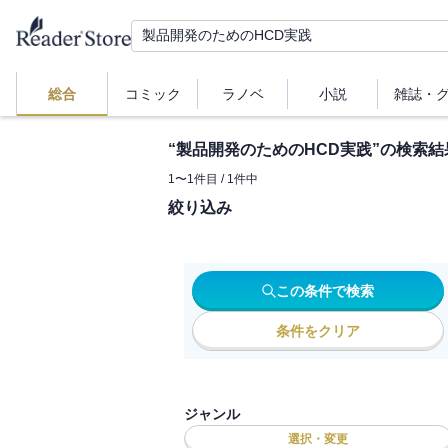
総合
コミック
ラノベ
小説
雑誌・
“
製品開発のためのHCD実践
”の検索結
1
〜
1
件目 /
1
件中
絞り込み
この条件で検索
条件をクリア
ジャンル
選択・変更