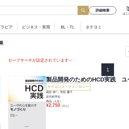
詳細検索
はじ
グラビア
ビジネス
・実用
BL・TL
タテヨミ
果
セーフサーチが設定されています
1
製品開発のためのHCD実践 
サイエンス・テクノロジー
福住 伸一, 笠松 慶子
近代科学社
商品（
1
点）
¥
2,750
(税込)