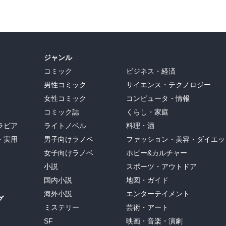
ジャンル
コミック
ビジネス・経済
男性コミック
サイエンス・テクノロジー
女性コミック
コンピュータ・情報
コミック誌
くらし・家庭
ラビア
ライトノベル
料理・酒
・実用
男子向けラノベ
ファッション・美容・ダイエッ
女子向けラノベ
ホビー&カルチャー
小説
スポーツ・アウトドア
国内小説
地図・ガイド
海外小説
エンターテイメント
グ
ミステリー
芸術・アート
SF
映画・音楽・演劇