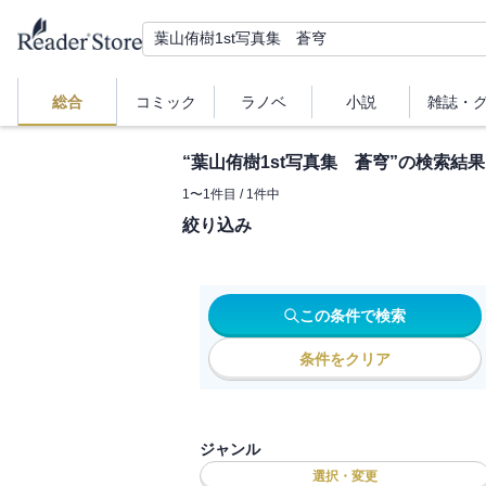
総合
コミック
ラノベ
小説
雑誌・
“
葉山侑樹1st写真集 蒼穹
”の検索結果
1
〜
1
件目 /
1
件中
絞り込み
この条件で検索
条件をクリア
ジャンル
選択・変更