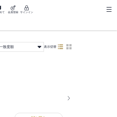
めて
会員登録
サインイン
一致度順
表示切替