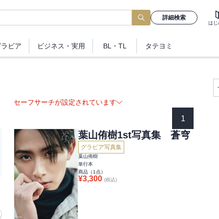
詳細検索
はじ
グラビア
ビジネス
・実用
BL・TL
タテヨミ
セーフサーチが設定されています
1
葉山侑樹1st写真集 蒼穹
グラビア写真集
葉山侑樹
単行本
商品（
1
点）
¥
3,300
(税込)