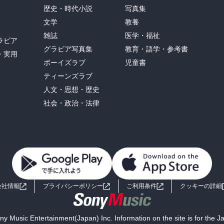
歴史・時代小説
写真集
文学
教養
雑誌
医学・福祉
ラビア
グラビア写真集
教育・語学・参考書
・実用
ボーイズラブ
児童書
ティーンズラブ
人文・思想・歴史
社会・政治・法律
会社情報
プライバシーポリシー
ご利用条件
クッキーの詳細
y Music Entertainment(Japan) Inc. Information on the site is for the 