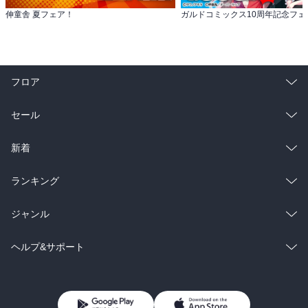
伸童舎 夏フェア！
フロア
総合
コミック
セール
ラノベ
小説
総合
コミック
新着
雑誌・グラビア
ビジネス・実用
ラノベ
小説
総合
コミック
ランキング
BL・TL
雑誌・グラビア
ビジネス・実用
ラノベ
小説
総合
コミック
ジャンル
BL・TL
雑誌・グラビア
ビジネス・実用
ラノベ
小説
コミック
男性コミック
ヘルプ&サポート
BL・TL
雑誌・グラビア
ビジネス・実用
女性コミック
コミック誌
初めての方へ
ヘルプ
BL・TL