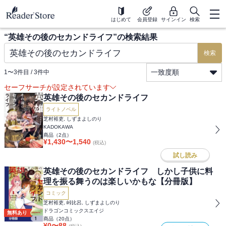
はじめて
会員登録
サインイン
検索
“
英雄その後のセカンドライフ
”の検索結果
検索
一致度順
1
〜
3
件目 /
3
件中
セーフサーチが設定されています
英雄その後のセカンドライフ
ライトノベル
芝村裕吏, しずまよしのり
KADOKAWA
商品（
2
点）
¥
1,430
〜
1,540
(税込)
試し読み
英雄その後のセカンドライフ しかし子供に料
理を振る舞うのは楽しいかもな【分冊版】
コミック
芝村裕吏, 峠比呂, しずまよしのり
ドラゴンコミックスエイジ
無料あり
商品（
20
点）
¥
0
〜
88