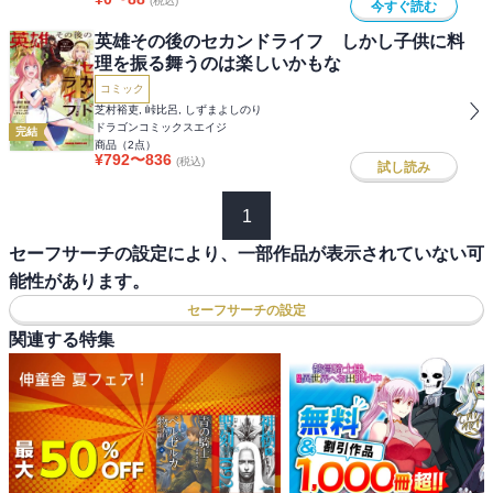
(税込)
今すぐ読む
英雄その後のセカンドライフ しかし子供に料
理を振る舞うのは楽しいかもな
コミック
芝村裕吏, 峠比呂, しずまよしのり
ドラゴンコミックスエイジ
完結
商品（
2
点）
¥
792
〜
836
(税込)
試し読み
1
セーフサーチの設定により、一部作品が表示されていない可
能性があります。
セーフサーチの設定
関連する特集