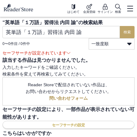
はじめて
会員登録
サインイン
検索
“
英単語「１万語」習得法 内田 諭
”の検索結果
検索
一致度順
0
〜
0
件目 /
0
件中
セーフサーチが設定されています
該当する作品は見つかりませんでした。
入力したキーワードをご確認ください。
検索条件を変えて再検索してみてください。
Reader Storeで配信されていない作品は、
お問い合わせからリクエストしてください。
問い合わせフォーム
セーフサーチの設定により、一部作品が表示されていない可
能性があります。
セーフサーチの設定
こちらはいかがですか