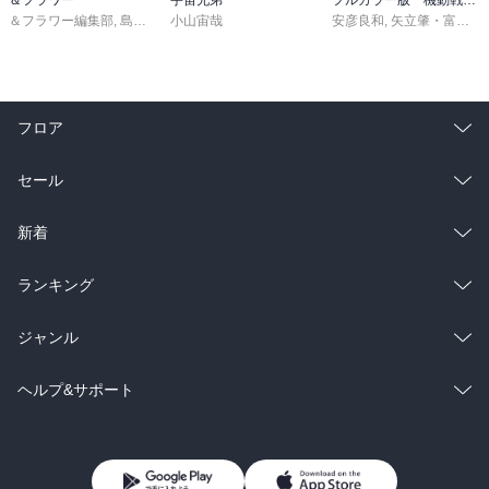
＆フラワー編集部
,
島袋ユミ
小山宙哉
,
ましい柚茉
,
甘宮ちか
,
真村澪生
安彦良和
,
もりなかもなか
,
矢立肇・富野由悠季
,
三
フロア
総合
コミック
セール
ラノベ
小説
総合
コミック
新着
雑誌・グラビア
ビジネス・実用
ラノベ
小説
総合
コミック
ランキング
BL・TL
雑誌・グラビア
ビジネス・実用
ラノベ
小説
総合
コミック
ジャンル
BL・TL
雑誌・グラビア
ビジネス・実用
ラノベ
小説
コミック
男性コミック
ヘルプ&サポート
BL・TL
雑誌・グラビア
ビジネス・実用
女性コミック
コミック誌
初めての方へ
ヘルプ
BL・TL
ライトノベル
男子向けラノベ