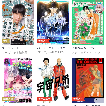
予約
無料あり
予約
マーガレット
パーフェクト・ドクター【タテヨミ】
月刊少年ガンガン
マーガレット編集部
YELLO
,
WAN.Z(REDICE STUDIO)
,
MoeDal
,
REDICE 
スクウェア・エニックス
,
続巻入荷
セールあり
無料あり
＆フラワー
宇宙兄弟
フルカラー版 機動戦士ガンダムTHE ORIGIN【分冊版】