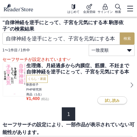
はじめて
会員登録
サインイン
検索
“
自律神経を逆手にとって、子宮を元気にする本 駒形依
子
”の検索結果
検索
一致度順
1
〜
1
件目 /
1
件中
セーフサーチが設定されています
生理痛、月経過多から内膜症、筋腫、不妊まで
自律神経を逆手にとって、子宮を元気にする本
くらし・家庭
駒形依子
PHP研究所
商品（
1
点）
¥
1,400
(税込)
試し読み
1
セーフサーチの設定により、一部作品が表示されていない可
能性があります。