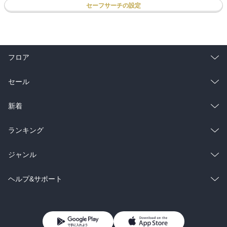
セーフサーチの設定
フロア
総合
コミック
セール
ラノベ
小説
総合
コミック
新着
雑誌・グラビア
ビジネス・実用
ラノベ
小説
総合
コミック
ランキング
BL・TL
雑誌・グラビア
ビジネス・実用
ラノベ
小説
総合
コミック
ジャンル
BL・TL
雑誌・グラビア
ビジネス・実用
ラノベ
小説
コミック
男性コミック
ヘルプ&サポート
BL・TL
雑誌・グラビア
ビジネス・実用
女性コミック
コミック誌
初めての方へ
ヘルプ
BL・TL
ライトノベル
男子向けラノベ
よくあるご質問
お問い合わせ