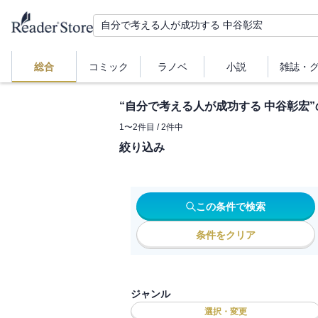
総合
コミック
ラノベ
小説
雑誌・
“
自分で考える人が成功する 中谷彰宏
1
〜
2
件目 /
2
件中
絞り込み
この条件で検索
条件をクリア
ジャンル
選択・変更