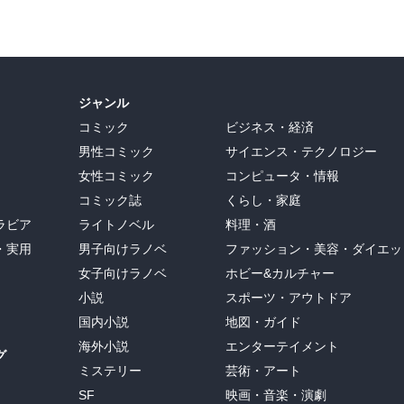
ジャンル
コミック
ビジネス・経済
男性コミック
サイエンス・テクノロジー
女性コミック
コンピュータ・情報
コミック誌
くらし・家庭
ラビア
ライトノベル
料理・酒
・実用
男子向けラノベ
ファッション・美容・ダイエッ
女子向けラノベ
ホビー&カルチャー
小説
スポーツ・アウトドア
国内小説
地図・ガイド
海外小説
エンターテイメント
グ
ミステリー
芸術・アート
SF
映画・音楽・演劇