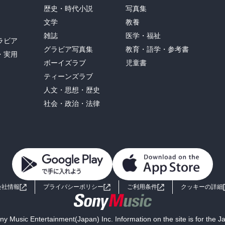
歴史・時代小説
写真集
文学
教養
雑誌
医学・福祉
ラビア
グラビア写真集
教育・語学・参考書
・実用
ボーイズラブ
児童書
ティーンズラブ
人文・思想・歴史
社会・政治・法律
会社情報
プライバシーポリシー
ご利用条件
クッキーの詳細
y Music Entertainment(Japan) Inc. Information on the site is for the 