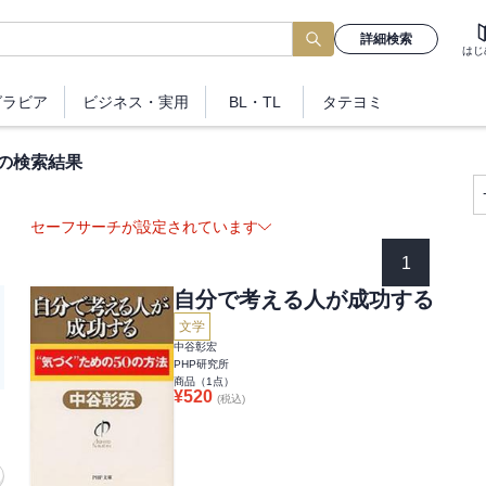
詳細検索
はじ
グラビア
ビジネス
・実用
BL・TL
タテヨミ
”の検索結果
セーフサーチが設定されています
1
自分で考える人が成功する
文学
中谷彰宏
PHP研究所
商品（
1
点）
¥
520
(税込)