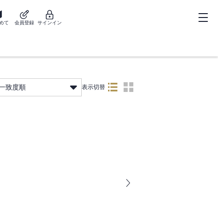
めて
会員登録
サインイン
一致度順
表示切替