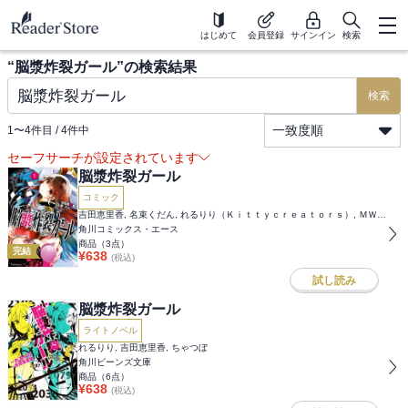
はじめて
会員登録
サインイン
検索
“
脳漿炸裂ガール
”の検索結果
検索
一致度順
1
〜
4
件目 /
4
件中
セーフサーチが設定されています
脳漿炸裂ガール
コミック
吉田恵里香, 名束くだん, れるりり（Ｋｉｔｔｙｃｒｅａｔｏｒｓ）, ＭＷ（Ｋｉｔｔｙｃｒｅａｔｏｒｓ）
角川コミックス・エース
商品（
3
点）
完結
¥
638
(税込)
試し読み
脳漿炸裂ガール
ライトノベル
れるりり, 吉田恵里香, ちゃつぼ
角川ビーンズ文庫
商品（
6
点）
¥
638
(税込)