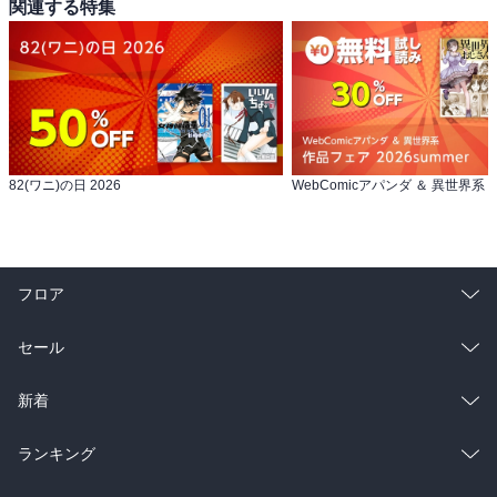
関連する特集
82(ワニ)の日 2026
フロア
総合
コミック
セール
ラノベ
小説
総合
コミック
新着
雑誌・グラビア
ビジネス・実用
ラノベ
小説
総合
コミック
ランキング