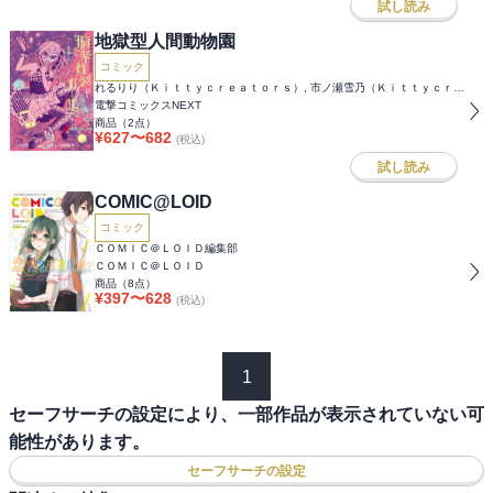
試し読み
地獄型人間動物園
コミック
れるりり（Ｋｉｔｔｙｃｒｅａｔｏｒｓ）, 市ノ瀬雪乃（Ｋｉｔｔｙｃｒｅａｔｏｒｓ）, 吉田恵里香
電撃コミックスNEXT
商品（
2
点）
¥
627
〜
682
(税込)
試し読み
COMIC@LOID
コミック
ＣＯＭＩＣ＠ＬＯＩＤ編集部
ＣＯＭＩＣ＠ＬＯＩＤ
商品（
8
点）
¥
397
〜
628
(税込)
1
セーフサーチの設定により、一部作品が表示されていない可
能性があります。
セーフサーチの設定