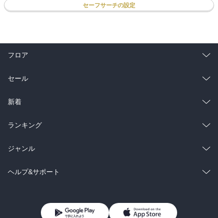
セーフサーチの設定
フロア
総合
コミック
セール
ラノベ
小説
総合
コミック
新着
雑誌・グラビア
ビジネス・実用
ラノベ
小説
総合
コミック
ランキング
BL・TL
雑誌・グラビア
ビジネス・実用
ラノベ
小説
総合
コミック
ジャンル
BL・TL
雑誌・グラビア
ビジネス・実用
ラノベ
小説
コミック
男性コミック
ヘルプ&サポート
BL・TL
雑誌・グラビア
ビジネス・実用
女性コミック
コミック誌
初めての方へ
ヘルプ
BL・TL
ライトノベル
男子向けラノベ
よくあるご質問
お問い合わせ