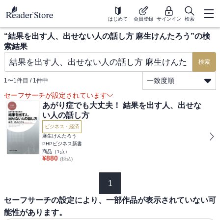
はじめて
会員登録
サインイン
検索
“
結果を出す人、出せない人の話し方 麻生けんたろう
”の検
索結果
検索
一致度順
1
〜
1
件目 /
1
件中
セーフサーチが設定されています
あがり症でも大丈夫！ 結果を出す人、出せな
い人の話し方
ビジネス・経済
麻生けんたろう
PHPビジネス新書
商品（
1
点）
¥
880
(税込)
1
セーフサーチの設定により、一部作品が表示されていない可
能性があります。