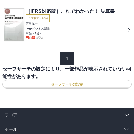
［IFRS対応版］これでわかった！ 決算書
ビジネス・経済
石島洋一
PHPビジネス新書
商品（
1
点）
¥
880
(税込)
1
セーフサーチの設定により、一部作品が表示されていない可
能性があります。
セーフサーチの設定
フロア
総合
コミック
セール