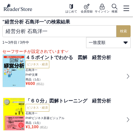
はじめて
会員登録
サインイン
検索
“
経営分析 石島洋一
”の検索結果
検索
一致度順
1
〜
3
件目 /
3
件中
セーフサーチが設定されています
４５ポイントでわかる 図解 経営分析
ビジネス・経済
石島洋一
PHP文庫
商品（
1
点）
¥
600
(税込)
「６０分」図解トレーニング 経営分析
ビジネス・経済
石島洋一
PHPビジネス新書ビジュアル
商品（
1
点）
¥
1,100
(税込)