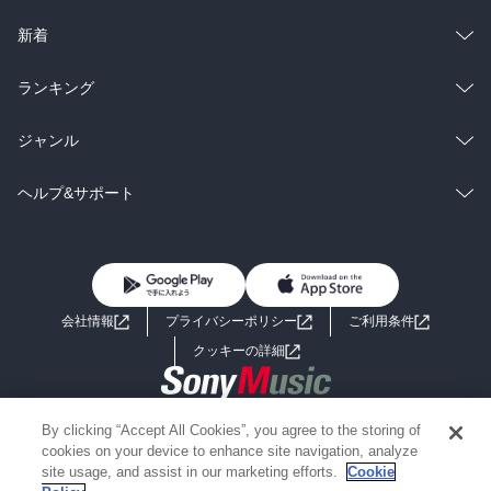
ラノベ
小説
総合
コミック
新着
雑誌・グラビア
ビジネス・実用
ラノベ
小説
総合
コミック
ランキング
BL・TL
雑誌・グラビア
ビジネス・実用
ラノベ
小説
総合
コミック
ジャンル
BL・TL
雑誌・グラビア
ビジネス・実用
ラノベ
小説
コミック
男性コミック
ヘルプ&サポート
BL・TL
雑誌・グラビア
ビジネス・実用
女性コミック
コミック誌
初めての方へ
ヘルプ
BL・TL
ライトノベル
男子向けラノベ
よくあるご質問
お問い合わせ
会社情報
プライバシーポリシー
ご利用条件
女子向けラノベ
小説
利用規約
クッキーの詳細
国内小説
海外小説
Copyright 2017 - 2026 Sony Music Entertainment(Japan) Inc.
By clicking “Accept All Cookies”, you agree to the storing of
ミステリー
SF
Information on the site is for the Japan domestic market only
cookies on your device to enhance site navigation, analyze
powered by
site usage, and assist in our marketing efforts.
Cookie