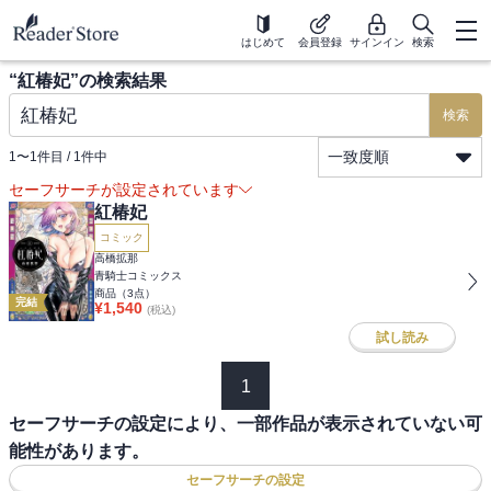
はじめて
会員登録
サインイン
検索
“
紅椿妃
”の検索結果
検索
一致度順
1
〜
1
件目 /
1
件中
セーフサーチが設定されています
紅椿妃
コミック
高橋拡那
青騎士コミックス
商品（
3
点）
完結
¥
1,540
(税込)
試し読み
1
セーフサーチの設定により、一部作品が表示されていない可
能性があります。
セーフサーチの設定