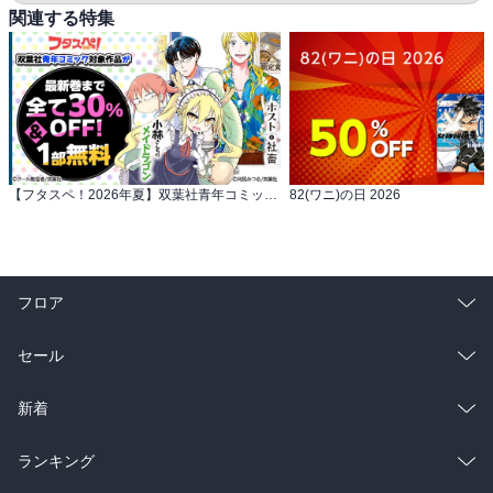
関連する特集
【フタスペ！2026年夏】双葉社青年コミック 対象作品が最新巻まで全て30％OFF＆一部無料！
82(ワニ)の日 2026
フロア
総合
コミック
セール
ラノベ
小説
総合
コミック
新着
雑誌・グラビア
ビジネス・実用
ラノベ
小説
総合
コミック
ランキング