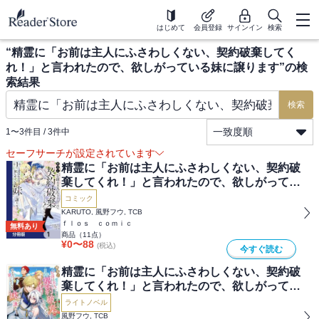
はじめて
会員登録
サインイン
検索
“
精霊に「お前は主人にふさわしくない、契約破棄してく
れ！」と言われたので、欲しがっている妹に譲ります
”の検
索結果
検索
一致度順
1
〜
3
件目 /
3
件中
セーフサーチが設定されています
精霊に「お前は主人にふさわしくない、契約破
棄してくれ！」と言われたので、欲しがってい
る妹に譲ります【分冊版】
コミック
KARUTO, 風野フウ, TCB
ｆｌｏｓ ｃｏｍｉｃ
無料あり
商品（
11
点）
¥
0
〜
88
(税込)
今すぐ読む
精霊に「お前は主人にふさわしくない、契約破
棄してくれ！」と言われたので、欲しがってい
る妹に譲ります
ライトノベル
風野フウ, TCB