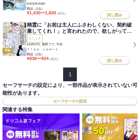
KADOKAWA
商品（
2
点）
¥
1,430
〜
1,650
(税込)
試し読み
精霊に「お前は主人にふさわしくない、契約破
棄してくれ！」と言われたので、欲しがってい
る妹に譲ります
コミック
KARUTO, 風野フウ, TCB
ｆｌｏｓ ｃｏｍｉｃ
予約
商品（
2
点）
¥
836
〜
924
(税込)
試し読み
1
セーフサーチの設定により、一部作品が表示されていない可
能性があります。
セーフサーチの設定
関連する特集