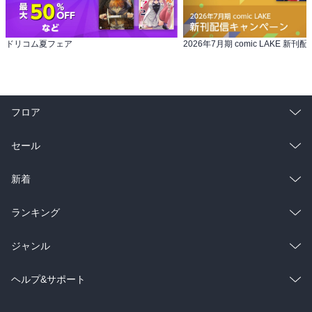
ドリコム夏フェア
フロア
総合
コミック
セール
ラノベ
小説
総合
コミック
新着
雑誌・グラビア
ビジネス・実用
ラノベ
小説
総合
コミック
ランキング
BL・TL
雑誌・グラビア
ビジネス・実用
ラノベ
小説
総合
コミック
ジャンル
BL・TL
雑誌・グラビア
ビジネス・実用
ラノベ
小説
コミック
男性コミック
ヘルプ&サポート
BL・TL
雑誌・グラビア
ビジネス・実用
女性コミック
コミック誌
初めての方へ
ヘルプ