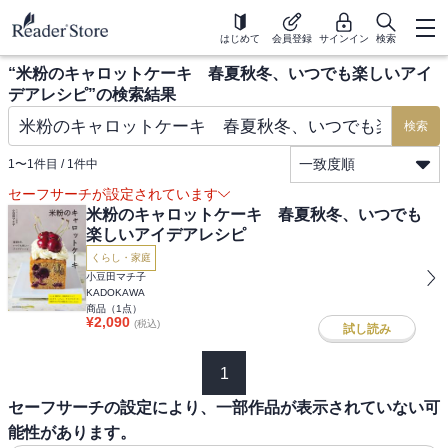
はじめて
会員登録
サインイン
検索
“
米粉のキャロットケーキ 春夏秋冬、いつでも楽しいアイ
デアレシピ
”の検索結果
検索
一致度順
1
〜
1
件目 /
1
件中
セーフサーチが設定されています
米粉のキャロットケーキ 春夏秋冬、いつでも
楽しいアイデアレシピ
くらし・家庭
小豆田マチ子
KADOKAWA
商品（
1
点）
¥
2,090
(税込)
試し読み
1
セーフサーチの設定により、一部作品が表示されていない可
能性があります。