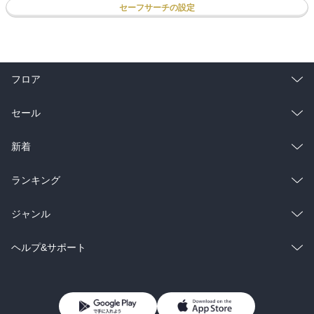
セーフサーチの設定
フロア
総合
コミック
セール
ラノベ
小説
総合
コミック
新着
雑誌・グラビア
ビジネス・実用
ラノベ
小説
総合
コミック
ランキング
BL・TL
雑誌・グラビア
ビジネス・実用
ラノベ
小説
総合
コミック
ジャンル
BL・TL
雑誌・グラビア
ビジネス・実用
ラノベ
小説
コミック
男性コミック
ヘルプ&サポート
BL・TL
雑誌・グラビア
ビジネス・実用
女性コミック
コミック誌
初めての方へ
ヘルプ
BL・TL
ライトノベル
男子向けラノベ
よくあるご質問
お問い合わせ