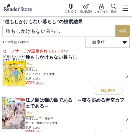
はじめて
会員登録
サインイン
検索
“
種もしかけもない暮らし
”の検索結果
検索
一致度順
1
〜
2
件目 /
2
件中
セーフサーチが設定されています
種もしかけもない暮らし
小説
鳩見すた
メディアワークス文庫
商品（
1
点）
¥
726
(税込)
試し読み
江ノ島は猫の島である ～猫を眺める青空カフ
ェである～
小説
鳩見すた, 二ツ家あす
マイナビ出版ファン文庫
商品（
1
点）
¥
748