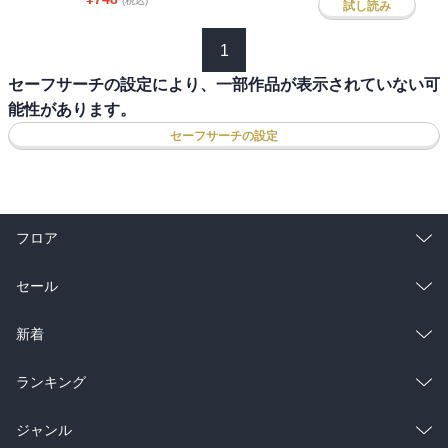
(税込)
試し読み
1
セーフサーチの設定により、一部作品が表示されていない可
能性があります。
セーフサーチの設定
フロア
総合
コミック
セール
ラノベ
小説
総合
コミック
新着
雑誌・グラビア
ビジネス・実用
ラノベ
小説
総合
コミック
ランキング
BL・TL
雑誌・グラビア
ビジネス・実用
ラノベ
小説
総合
コミック
ジャンル