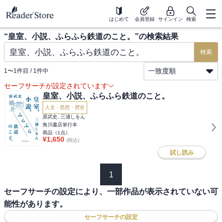
はじめて
会員登録
サインイン
検索
“
皇室、小説、ふらふら鉄道のこと。
”の検索結果
検索
一致度順
1
〜
1
件目 /
1
件中
セーフサーチが設定されています
皇室、小説、ふらふら鉄道のこと。
人文・思想・歴史
原武史, 三浦しをん
角川書店単行本
商品（
1
点）
¥
1,650
(税込)
試し読み
1
セーフサーチの設定により、一部作品が表示されていない可
能性があります。
セーフサーチの設定