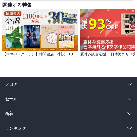
関連する特集
【30%OFFクーポン】徳間書店 小説 1,100冊以上対象
夏休み読書応援！ 日本海外名作
フロア
総合
コミック
セール
ラノベ
小説
総合
コミック
新着
雑誌・グラビア
ビジネス・実用
ラノベ
小説
総合
コミック
ランキング