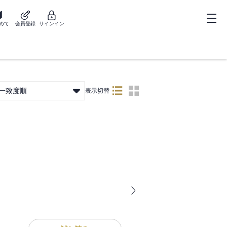
めて
会員登録
サインイン
一致度順
表示切替