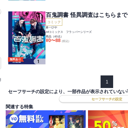
百鬼調書 怪異調査はこちらま
コミック
倉一ひや
mfコミックス フラッパーシリーズ
商品（
40
点）
¥
0
〜
88
(税込)
無料あり
円
1
セーフサーチの設定により、一部作品が表示されていない
セーフサーチの設定
関連する特集