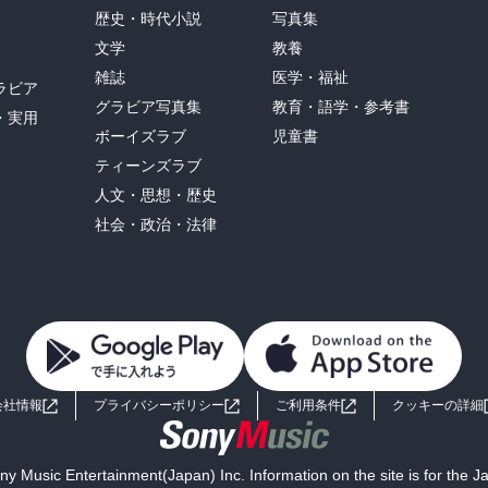
歴史・時代小説
写真集
文学
教養
雑誌
医学・福祉
ラビア
グラビア写真集
教育・語学・参考書
・実用
ボーイズラブ
児童書
ティーンズラブ
人文・思想・歴史
社会・政治・法律
会社情報
プライバシーポリシー
ご利用条件
クッキーの詳細
y Music Entertainment(Japan) Inc. Information on the site is for the 