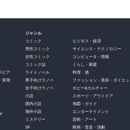
ジャンル
コミック
ビジネス・経済
男性コミック
サイエンス・テクノロジー
女性コミック
コンピュータ・情報
コミック誌
くらし・家庭
ラビア
ライトノベル
料理・酒
・実用
男子向けラノベ
ファッション・美容・ダイエッ
女子向けラノベ
ホビー&カルチャー
小説
スポーツ・アウトドア
国内小説
地図・ガイド
海外小説
エンターテイメント
グ
ミステリー
芸術・アート
SF
映画・音楽・演劇