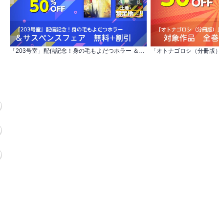
「203号室」配信記念！身の毛もよだつホラー ＆サスペンスフェア 無料+割引