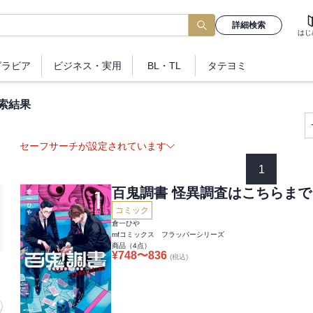
詳細検索
はじ
グラビア
ビジネス
・実用
BL・TL
タテヨミ
索結果
セーフサーチが設定されています
1
百鬼調書 怪異調査はこちらまで
コミック
倉一ひや
mfコミックス フラッパーシリーズ
商品（
4
点）
¥
748
〜
836
(税込)