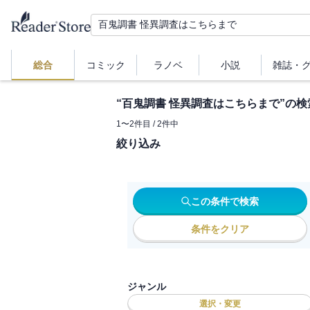
総合
コミック
ラノベ
小説
雑誌・
“
百鬼調書 怪異調査はこちらまで
”の検
1
〜
2
件目 /
2
件中
絞り込み
この条件で検索
条件をクリア
ジャンル
選択・変更