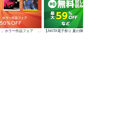
「オトナゴロシ（分冊版）」ホラー作品フェア 対象作品 全巻50％OFF
【AKITA電子祭り 夏の陣】蔵人幸明＆イトノコ 「まりも兄弟の茶飯事」最新10巻発売！