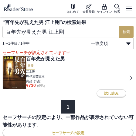
はじめて
会員登録
サインイン
検索
“
百年先が見えた男 江上剛
”の検索結果
検索
一致度順
1
〜
1
件目 /
1
件中
セーフサーチが設定されています
百年先が見えた男
教養
江上剛
PHP文芸文庫
商品（
1
点）
¥
730
(税込)
試し読み
1
セーフサーチの設定により、一部作品が表示されていない可
能性があります。
セーフサーチの設定