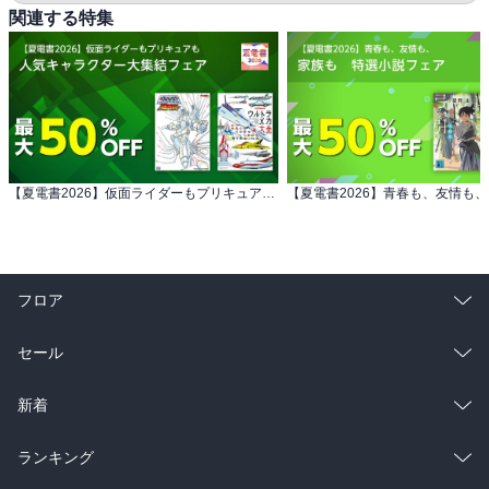
関連する特集
【夏電書2026】仮面ライダーもプリキュアも 人気キャラクター大集結フェア
フロア
総合
コミック
セール
ラノベ
小説
総合
コミック
新着
雑誌・グラビア
ビジネス・実用
ラノベ
小説
総合
コミック
ランキング