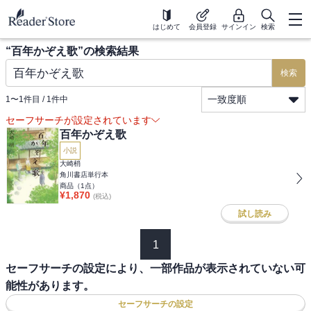
はじめて
会員登録
サインイン
検索
“
百年かぞえ歌
”の検索結果
検索
一致度順
1
〜
1
件目 /
1
件中
セーフサーチが設定されています
百年かぞえ歌
小説
大崎梢
角川書店単行本
商品（
1
点）
¥
1,870
(税込)
試し読み
1
セーフサーチの設定により、一部作品が表示されていない可
能性があります。
セーフサーチの設定