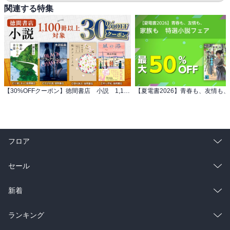
関連する特集
【30%OFFクーポン】徳間書店 小説 1,100冊以上対象
フロア
総合
コミック
セール
ラノベ
小説
総合
コミック
新着
雑誌・グラビア
ビジネス・実用
ラノベ
小説
総合
コミック
ランキング