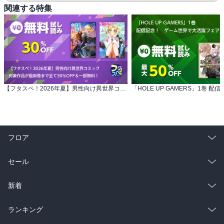
関連する特集
【フタスペ！2026年夏】男性向け異世界コミック 対象作品が最新巻まで全て30％OFF＆一部無料！
フロア
総合
コミック
セール
ラノベ
小説
総合
コミック
新着
雑誌・グラビア
ビジネス・実用
ラノベ
小説
総合
コミック
ランキング