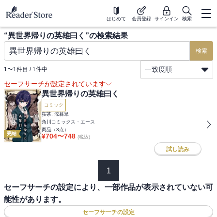
はじめて
会員登録
サインイン
検索
“
異世界帰りの英雄曰く
”の検索結果
検索
一致度順
1
〜
1
件目 /
1
件中
セーフサーチが設定されています
異世界帰りの英雄曰く
コミック
窪茶, 涼暮皐
角川コミックス・エース
商品（
3
点）
完結
¥
704
〜
748
(税込)
試し読み
1
セーフサーチの設定により、一部作品が表示されていない可
能性があります。
セーフサーチの設定