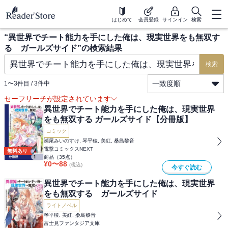
はじめて
会員登録
サインイン
検索
“
異世界でチート能力を手にした俺は、現実世界をも無双す
る ガールズサイド
”の検索結果
検索
一致度順
1
〜
3
件目 /
3
件中
セーフサーチが設定されています
異世界でチート能力を手にした俺は、現実世界
をも無双する ガールズサイド【分冊版】
コミック
瀬尾みいのすけ, 琴平稜, 美紅, 桑島黎音
電撃コミックスNEXT
無料あり
商品（
35
点）
¥
0
〜
88
(税込)
今すぐ読む
異世界でチート能力を手にした俺は、現実世界
をも無双する ガールズサイド
ライトノベル
琴平稜, 美紅, 桑島黎音
富士見ファンタジア文庫