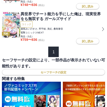
商品（
5
点）
¥
748
〜
836
(税込)
試し読み
異世界でチート能力を手にした俺は、現実世界
をも無双する ガールズサイド
コミック
瀬尾みいのすけ, 琴平稜, 美紅, 桑島黎音
電撃コミックスNEXT
完結
商品（
3
点）
¥
759
〜
836
(税込)
試し読み
1
セーフサーチの設定により、一部作品が表示されていない可
能性があります。
セーフサーチの設定
関連する特集