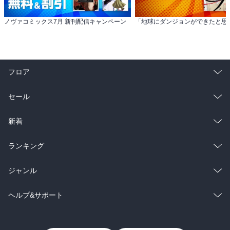
ノヴァコミックス7月 新刊配信キャンペーン
フロア
総合
コミック
セール
ラノベ
小説
総合
コミック
新着
雑誌・グラビア
ビジネス・実用
ラノベ
小説
総合
コミック
ランキング
BL・TL
雑誌・グラビア
ビジネス・実用
ラノベ
小説
総合
コミック
ジャンル
BL・TL
雑誌・グラビア
ビジネス・実用
ラノベ
小説
コミック
男性コミック
ヘルプ&サポート
BL・TL
雑誌・グラビア
ビジネス・実用
女性コミック
コミック誌
初めての方へ
ヘルプ