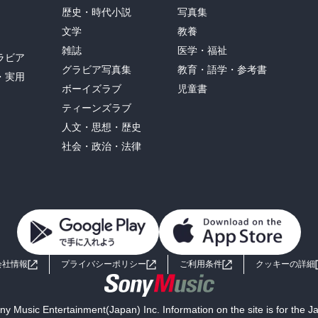
歴史・時代小説
写真集
文学
教養
雑誌
医学・福祉
ラビア
グラビア写真集
教育・語学・参考書
・実用
ボーイズラブ
児童書
ティーンズラブ
人文・思想・歴史
社会・政治・法律
会社情報
プライバシーポリシー
ご利用条件
クッキーの詳細
y Music Entertainment(Japan) Inc. Information on the site is for the 