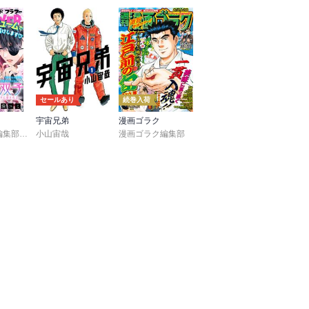
セールあり
続巻入荷
宇宙兄弟
漫画ゴラク
UDIO
つみきどう
＆フラワー編集部
,
島袋ユミ
小山宙哉
,
石原宙
,
ましい柚茉
,
菖蒲
,
甘宮ちか
漫画ゴラク編集部
,
真村澪生
,
もりなかもなか
,
三浦えりか
,
へん