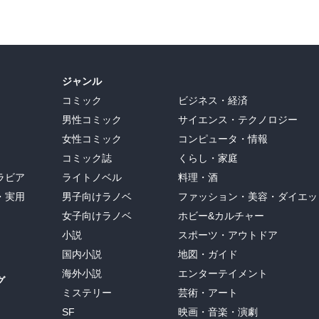
ジャンル
コミック
ビジネス・経済
男性コミック
サイエンス・テクノロジー
女性コミック
コンピュータ・情報
コミック誌
くらし・家庭
ラビア
ライトノベル
料理・酒
・実用
男子向けラノベ
ファッション・美容・ダイエッ
女子向けラノベ
ホビー&カルチャー
小説
スポーツ・アウトドア
国内小説
地図・ガイド
海外小説
エンターテイメント
グ
ミステリー
芸術・アート
SF
映画・音楽・演劇