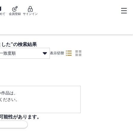
めて
会員登録
サインイン
ました
”の検索結果
一致度順
表示切替
ない作品は、
ください。
可能性があります。