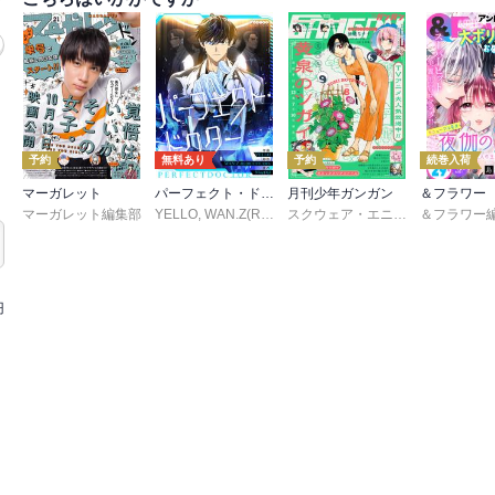
予約
無料あり
予約
続巻入荷
マーガレット
パーフェクト・ドクター【タテヨミ】
月刊少年ガンガン
＆フラワー
マーガレット編集部
YELLO
,
WAN.Z(REDICE STUDIO)
,
MoeDal
スクウェア・エニックス
,
REDICE ST
,
matoba
,
円