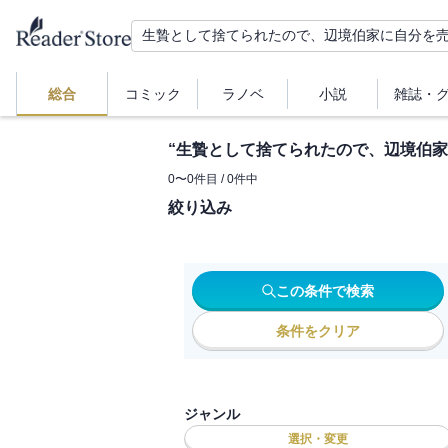
総合
コミック
ラノベ
小説
雑誌・
“
生贄として捨てられたので、辺境伯家
0
〜
0
件目 /
0
件中
絞り込み
この条件で検索
条件をクリア
ジャンル
選択・変更