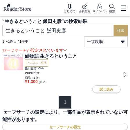
はじめて
会員登録
サインイン
検索
“
生きるということ 飯田史彦
”の検索結果
検索
一致度順
1
〜
1
件目 /
1
件中
セーフサーチが設定されています
絵物語 生きるということ
ビジネス・経済
飯田史彦, Chie
PHP研究所
商品（
1
点）
¥
1,300
(税込)
試し読み
1
セーフサーチの設定により、一部作品が表示されていない可
能性があります。
セーフサーチの設定