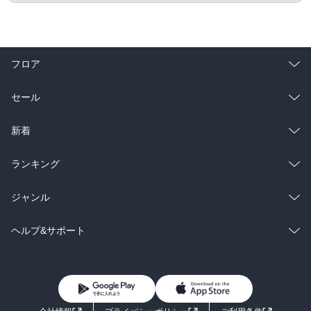
フロア
総合
コミック
セール
ラノベ
小説
総合
コミック
新着
雑誌・グラビア
ビジネス・実用
ラノベ
小説
総合
コミック
ランキング
BL・TL
雑誌・グラビア
ビジネス・実用
ラノベ
小説
総合
コミック
ジャンル
BL・TL
雑誌・グラビア
ビジネス・実用
ラノベ
小説
コミック
男性コミック
ヘルプ&サポート
BL・TL
雑誌・グラビア
ビジネス・実用
女性コミック
コミック誌
初めての方へ
ヘルプ
BL・TL
ライトノベル
男子向けラノベ
よくあるご質問
お問い合わせ