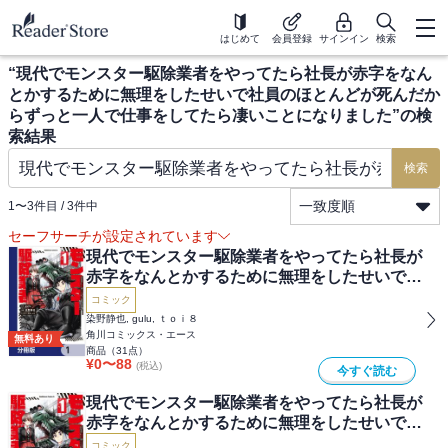
はじめて
会員登録
サインイン
検索
“
現代でモンスター駆除業者をやってたら社長が赤字をなん
とかするために無理をしたせいで社員のほとんどが死んだか
らずっと一人で仕事をしてたら凄いことになりました
”の検
索結果
検索
一致度順
1
〜
3
件目 /
3
件中
セーフサーチが設定されています
現代でモンスター駆除業者をやってたら社長が
赤字をなんとかするために無理をしたせいで社
員のほとんどが死んだからずっと一人で仕事を
コミック
してたら凄いことになりました【分冊版】
染野静也, gulu, ｔｏｉ８
角川コミックス・エース
無料あり
商品（
31
点）
¥
0
〜
88
(税込)
今すぐ読む
現代でモンスター駆除業者をやってたら社長が
赤字をなんとかするために無理をしたせいで社
員のほとんどが死んだからずっと一人で仕事を
コミック