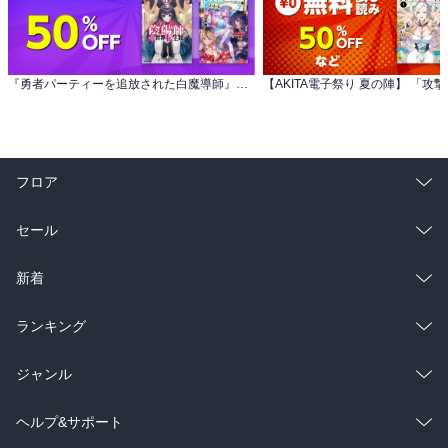
『勇者パーティーを追放された白魔導師』シリーズ 完結！ 【モンスター12周年】50％OFFセール
フロア
総合
コミック
セール
ラノベ
小説
総合
コミック
新着
雑誌・グラビア
ビジネス・実用
ラノベ
小説
総合
コミック
ランキング
BL・TL
雑誌・グラビア
ビジネス・実用
ラノベ
小説
総合
コミック
ジャンル
BL・TL
雑誌・グラビア
ビジネス・実用
ラノベ
小説
コミック
男性コミック
ヘルプ&サポート