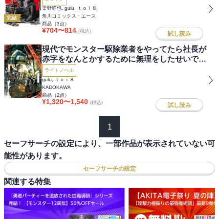
してたら凄いことになりました
染野静也, gulu, ｔｏｉ８
角川コミックス・エース
完結
商品（
3
点）
¥
704
〜
814
(税込)
試し読み
現代でモンスター駆除業者をやってたら社長が
赤字をなんとかするために無理をしたせいで社
員のほとんどが死んだからずっと一人で仕事を
ライトノベル
してたら凄いことになりました
gulu, ｔｏｉ８
KADOKAWA
商品（
2
点）
¥
1,320
〜
1,540
(税込)
試し読み
1
セーフサーチの設定により、一部作品が表示されていない可
能性があります。
セーフサーチの設定
関連する特集