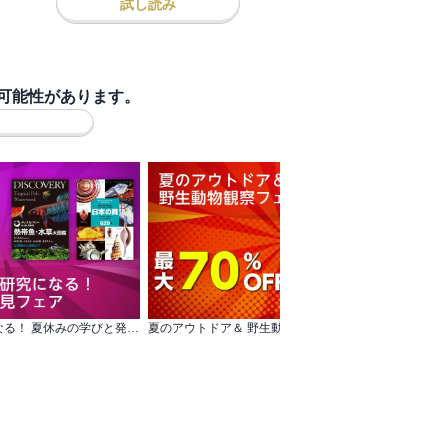
試し読み
可能性があります。
好きなことが自由研究になる！ 夏休みの学びと発見フェア
夏のアウトドア＆ 野生動物観察フェア
山