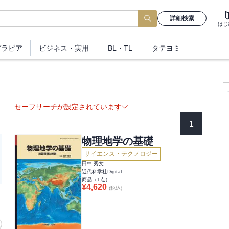
詳細検索
はじ
グラビア
ビジネス
・実用
BL・TL
タテヨミ
セーフサーチが設定されています
1
物理地学の基礎
サイエンス・テクノロジー
田中 秀文
近代科学社Digital
商品（
1
点）
¥
4,620
(税込)