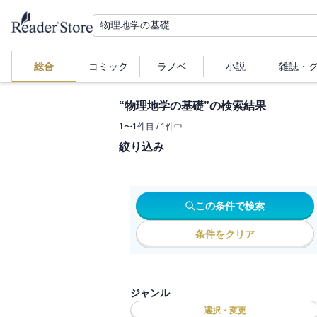
総合
コミック
ラノベ
小説
雑誌・
“
物理地学の基礎
”の検索結果
1
〜
1
件目 /
1
件中
絞り込み
この条件で検索
条件をクリア
ジャンル
選択・変更