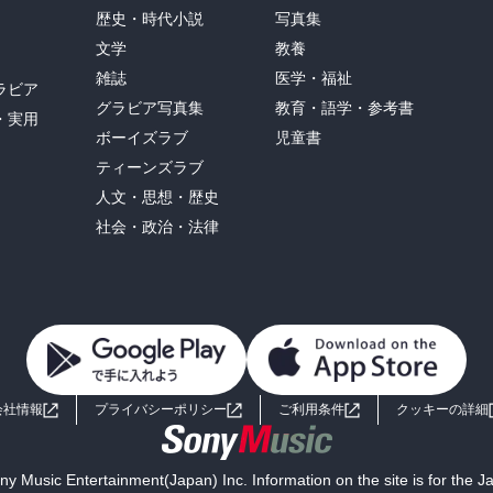
歴史・時代小説
写真集
文学
教養
雑誌
医学・福祉
ラビア
グラビア写真集
教育・語学・参考書
・実用
ボーイズラブ
児童書
ティーンズラブ
人文・思想・歴史
社会・政治・法律
会社情報
プライバシーポリシー
ご利用条件
クッキーの詳細
y Music Entertainment(Japan) Inc. Information on the site is for the 