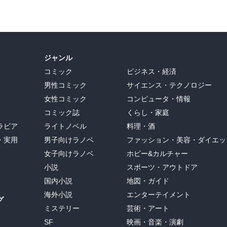
ジャンル
コミック
ビジネス・経済
男性コミック
サイエンス・テクノロジー
女性コミック
コンピュータ・情報
コミック誌
くらし・家庭
ラビア
ライトノベル
料理・酒
・実用
男子向けラノベ
ファッション・美容・ダイエッ
女子向けラノベ
ホビー&カルチャー
小説
スポーツ・アウトドア
国内小説
地図・ガイド
海外小説
エンターテイメント
グ
ミステリー
芸術・アート
SF
映画・音楽・演劇