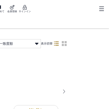
めて
会員登録
サインイン
一致度順
表示切替