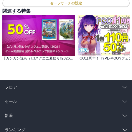
セーフサーチの設定
関連する特集
【ガンガン読もうぜ!スクエニ夏祭り!!2026】 ゲーム関連書籍 夏のレベルアップ読書キャンペーン
FGO11周年！ TYPE-MOONフェア
フロア
総合
コミック
セール
ラノベ
小説
総合
コミック
新着
雑誌・グラビア
ビジネス・実用
ラノベ
小説
総合
コミック
ランキング