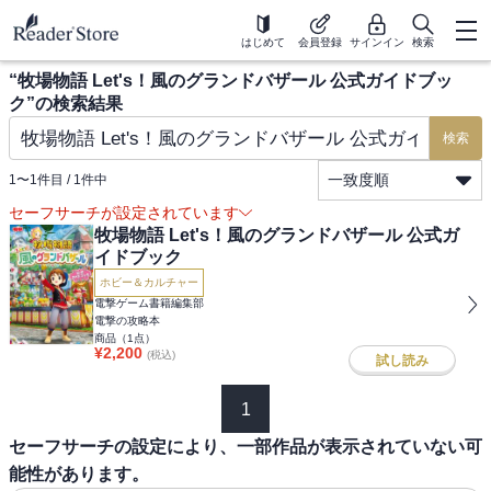
はじめて
会員登録
サインイン
検索
“
牧場物語 Let's！風のグランドバザール 公式ガイドブッ
ク
”の検索結果
検索
一致度順
1
〜
1
件目 /
1
件中
セーフサーチが設定されています
牧場物語 Let's！風のグランドバザール 公式ガ
イドブック
ホビー＆カルチャー
電撃ゲーム書籍編集部
電撃の攻略本
商品（
1
点）
¥
2,200
(税込)
試し読み
1
セーフサーチの設定により、一部作品が表示されていない可
能性があります。