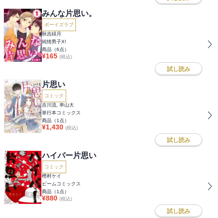
みんな片思い。
ボーイズラブ
秋吉緋月
純情男子X!
商品（
6
点）
¥
165
(税込)
試し読み
片思い
コミック
吉川流, 串山大
単行本コミックス
商品（
1
点）
¥
1,430
(税込)
試し読み
ハイパー片思い
コミック
樫村ケイ
ビームコミックス
商品（
1
点）
¥
880
(税込)
試し読み