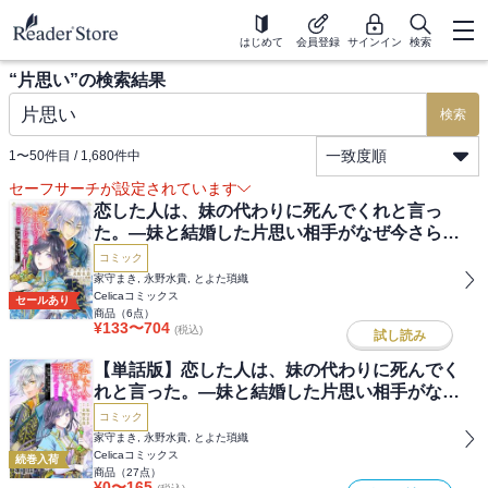
はじめて
会員登録
サインイン
検索
“
片思い
”の検索結果
検索
一致度順
1
〜
50
件目 /
1,680
件中
セーフサーチが設定されています
恋した人は、妹の代わりに死んでくれと言っ
た。―妹と結婚した片思い相手がなぜ今さら私
のもとに？と思ったら―@COMIC
コミック
家守まき, 永野水貴, とよた瑣織
Celicaコミックス
セールあり
商品（
6
点）
¥
133
〜
704
(税込)
試し読み
【単話版】恋した人は、妹の代わりに死んでく
れと言った。―妹と結婚した片思い相手がなぜ
今さら私のもとに？と思ったら―@COMIC
コミック
家守まき, 永野水貴, とよた瑣織
Celicaコミックス
続巻入荷
商品（
27
点）
¥
0
〜
165