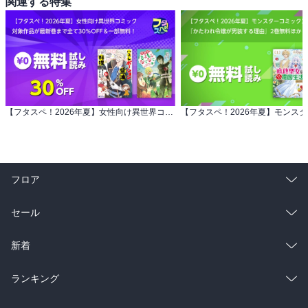
関連する特集
【フタスペ！2026年夏】女性向け異世界コミック 対象作品が最新巻まで全て30％OFF＆一部無料！
フロア
総合
コミック
セール
ラノベ
小説
総合
コミック
新着
雑誌・グラビア
ビジネス・実用
ラノベ
小説
総合
コミック
ランキング
BL・TL
雑誌・グラビア
ビジネス・実用