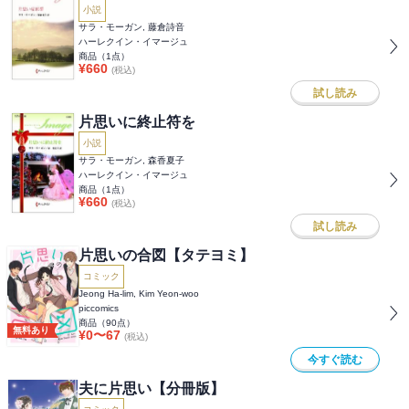
小説
サラ・モーガン, 藤倉詩音
ハーレクイン・イマージュ
商品（
1
点）
¥
660
(税込)
試し読み
片思いに終止符を
小説
サラ・モーガン, 森香夏子
ハーレクイン・イマージュ
商品（
1
点）
¥
660
(税込)
試し読み
片思いの合図【タテヨミ】
コミック
Jeong Ha-lim, Kim Yeon-woo
piccomics
商品（
90
点）
無料あり
¥
0
〜
67
(税込)
今すぐ読む
夫に片思い【分冊版】