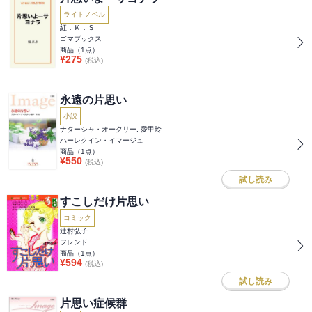
ライトノベル
紅．Ｋ．Ｓ
ゴマブックス
商品（
1
点）
¥
275
(税込)
永遠の片思い
小説
ナターシャ・オークリー, 愛甲玲
ハーレクイン・イマージュ
商品（
1
点）
¥
550
(税込)
試し読み
すこしだけ片思い
コミック
辻村弘子
フレンド
商品（
1
点）
¥
594
(税込)
試し読み
片思い症候群