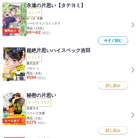
永遠の片思い【タテヨミ】
コミック
みづき 水脈
ハーレクインコミックス
商品（
13
点）
無料あり
¥
0
〜
62
(税込)
今すぐ読む
超絶片思いハイスペック吉田
コミック
藤沢志月
パルシィ
商品（
4
点）
完結
¥
594
(税込)
試し読み
秘密の片思い
ティーンズラブ
若菜モモ
ベリーズ文庫
商品（
1
点）
セールあり
¥
275
(税込)
試し読み