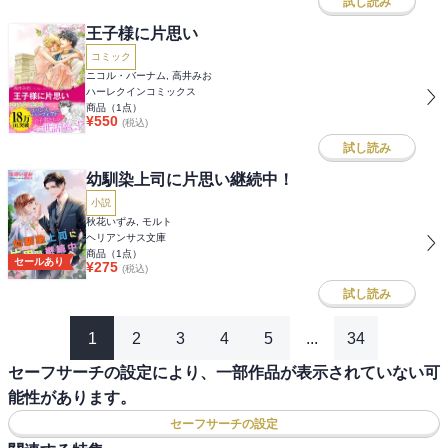
試し読み
王子様に片思い
コミック
ニコル・バーナム, 高井みお
ハーレクインコミックス
商品（
1
点）
¥
550
(税込)
試し読み
幼馴染上司に片思い継続中！
小説
秋花いずみ, モルト
ヘリアンサス文庫
商品（
1
点）
セールあり
¥
275
(税込)
試し読み
1
2
3
4
5
...
34
セーフサーチの設定により、一部作品が表示されていない可
能性があります。
セーフサーチの設定