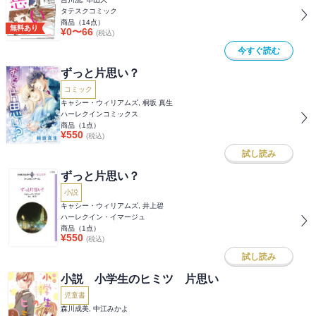
タテスクコミック
商品（
14
点）
無料あり
¥
0
〜
66
(税込)
今すぐ読む
ずっと片思い？
コミック
キャシー・ウィリアムズ, 桐坂 真生
ハーレクインコミックス
商品（
1
点）
¥
550
(税込)
試し読み
ずっと片思い？
小説
キャシー・ウィリアムズ, 井上碧
ハーレクイン・イマージュ
商品（
1
点）
¥
550
(税込)
試し読み
小説 小学生のヒミツ 片思い
児童書
森川成美, 中江みかよ