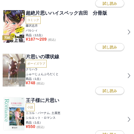
試し読み
超絶片思いハイスペック吉田 分冊版
コミック
藤沢志月
パルシィ
商品（
12
点）
完結
¥
187
〜
209
(税込)
試し読み
片思いの環状線
ボーイズラブ
クリハラ
ふゅーじょんぷろだくと
商品（
1
点）
¥
748
(税込)
試し読み
王子様に片思い
小説
ニコル・バーナム, 土屋恵
シルエット・ロマンス
商品（
1
点）
¥
550
(税込)