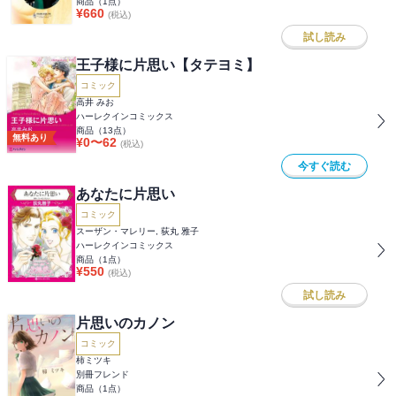
商品（
1
点）
¥
660
(税込)
試し読み
王子様に片思い【タテヨミ】
コミック
高井 みお
ハーレクインコミックス
商品（
13
点）
無料あり
¥
0
〜
62
(税込)
今すぐ読む
あなたに片思い
コミック
スーザン・マレリー, 荻丸 雅子
ハーレクインコミックス
商品（
1
点）
¥
550
(税込)
試し読み
片思いのカノン
コミック
柿ミツキ
別冊フレンド
商品（
1
点）