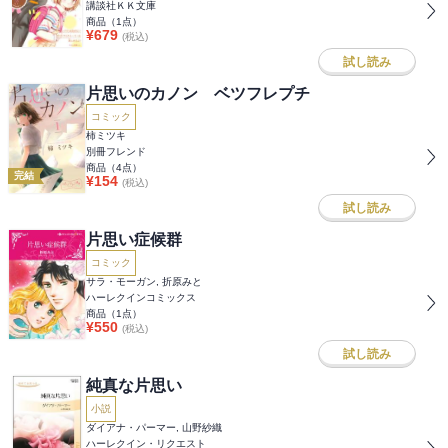
講談社ＫＫ文庫
商品（
1
点）
¥
679
(税込)
試し読み
片思いのカノン ベツフレプチ
コミック
柿ミツキ
別冊フレンド
商品（
4
点）
完結
¥
154
(税込)
試し読み
片思い症候群
コミック
サラ・モーガン, 折原みと
ハーレクインコミックス
商品（
1
点）
¥
550
(税込)
試し読み
純真な片思い
小説
ダイアナ・パーマー, 山野紗織
ハーレクイン・リクエスト