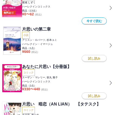
葛城 しずく
ハーレクインコミックス
商品（
13
点）
無料あり
¥
0
〜
62
(税込)
今すぐ読む
片思いの第二章
小説
アリスン・ロバーツ, 杉本ユミ
ハーレクイン・イマージュ
商品（
1
点）
¥
660
(税込)
試し読み
あなたに片思い【分冊版】
コミック
スーザン・マレリー, 荻丸 雅子
ハーレクインコミックス
商品（
2
点）
¥
330
〜
440
(税込)
試し読み
片思い 暗恋（AN LIAN） 【タテスク】
コミック
吉川流, 串山大