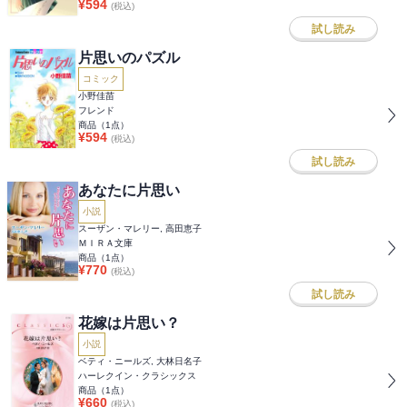
¥
594
(税込)
試し読み
片思いのパズル
コミック
小野佳苗
フレンド
商品（
1
点）
¥
594
(税込)
試し読み
あなたに片思い
小説
スーザン・マレリー, 高田恵子
ＭＩＲＡ文庫
商品（
1
点）
¥
770
(税込)
試し読み
花嫁は片思い？
小説
ベティ・ニールズ, 大林日名子
ハーレクイン・クラシックス
商品（
1
点）
¥
660
(税込)