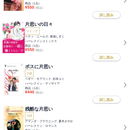
商品（
1
点）
¥
550
(税込)
試し読み
片思いの日々
コミック
ベティ・ニールズ, 葛城しずく
ハーレクインコミックス
商品（
1
点）
¥
550
(税込)
試し読み
ボスに片思い
小説
ペギー・モアランド, 杉本ユミ
ハーレクイン・ディザイア
商品（
1
点）
¥
440
(税込)
試し読み
残酷な片思い
小説
アマンダ・ブラウニング, 夏木さやか
ハーレクイン・ロマンス