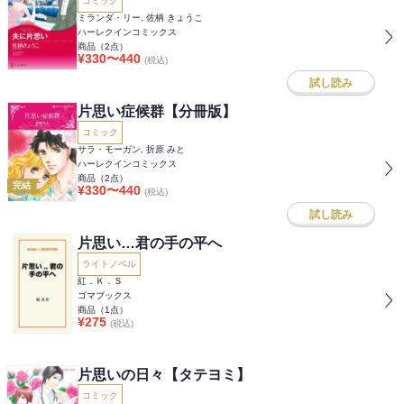
コミック
ミランダ・リー, 佐柄 きょうこ
ハーレクインコミックス
商品（
2
点）
¥
330
〜
440
(税込)
試し読み
片思い症候群【分冊版】
コミック
サラ・モーガン, 折原 みと
ハーレクインコミックス
商品（
2
点）
完結
¥
330
〜
440
(税込)
試し読み
片思い…君の手の平へ
ライトノベル
紅．Ｋ．Ｓ
ゴマブックス
商品（
1
点）
¥
275
(税込)
片思いの日々【タテヨミ】
コミック