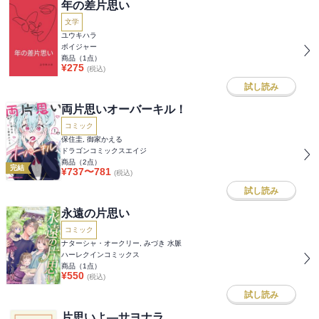
年の差片思い
文学
ユウキハラ
ボイジャー
商品（
1
点）
¥
275
(税込)
試し読み
両片思いオーバーキル！
コミック
保住圭, 御家かえる
ドラゴンコミックスエイジ
商品（
2
点）
完結
¥
737
〜
781
(税込)
試し読み
永遠の片思い
コミック
ナターシャ・オークリー, みづき 水脈
ハーレクインコミックス
商品（
1
点）
¥
550
(税込)
試し読み
片思いよ―サヨナラ