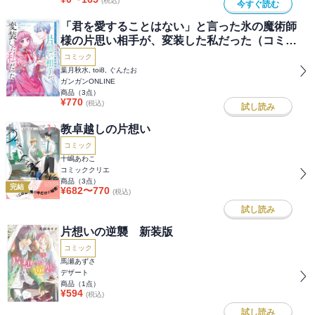
(税込)
今すぐ読む
「君を愛することはない」と言った氷の魔術師
様の片思い相手が、変装した私だった（コミッ
ク）
コミック
葉月秋水, toi8, ぐんたお
ガンガンONLINE
商品（
3
点）
¥
770
(税込)
試し読み
教卓越しの片想い
コミック
十嶋あわこ
コミッククリエ
商品（
3
点）
完結
¥
682
〜
770
(税込)
試し読み
片想いの逆襲 新装版
コミック
馬瀬あずさ
デザート
商品（
1
点）
¥
594
(税込)
試し読み