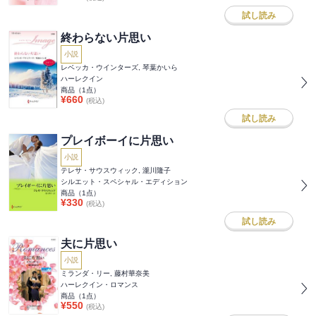
試し読み
終わらない片思い
小説
レベッカ・ウインターズ, 琴葉かいら
ハーレクイン
商品（
1
点）
¥
660
(税込)
試し読み
プレイボーイに片思い
小説
テレサ・サウスウィック, 瀧川隆子
シルエット・スペシャル・エディション
商品（
1
点）
¥
330
(税込)
試し読み
夫に片思い
小説
ミランダ・リー, 藤村華奈美
ハーレクイン・ロマンス
商品（
1
点）
¥
550
(税込)