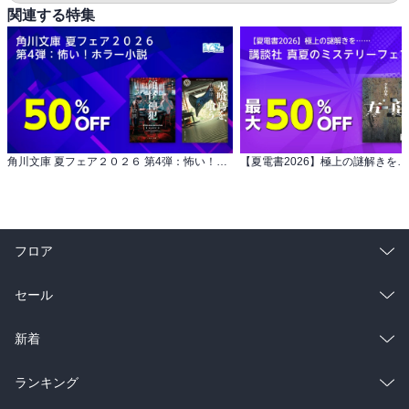
関連する特集
角川文庫 夏フェア２０２６ 第4弾：怖い！ホラー小説
フロア
総合
コミック
セール
ラノベ
小説
総合
コミック
新着
雑誌・グラビア
ビジネス・実用
ラノベ
小説
総合
コミック
ランキング