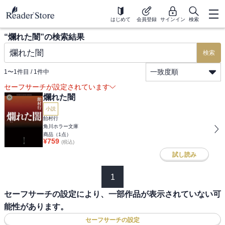
はじめて
会員登録
サインイン
検索
“
爛れた闇
”の検索結果
検索
一致度順
1
〜
1
件目 /
1
件中
セーフサーチが設定されています
爛れた闇
小説
飴村行
角川ホラー文庫
商品（
1
点）
¥
759
(税込)
試し読み
1
セーフサーチの設定により、一部作品が表示されていない可
能性があります。
セーフサーチの設定