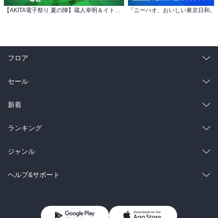
【AKITA電子祭り 夏の陣】蔵人幸明＆イトノコ 「まりも兄弟の茶飯事」最新10巻発売！
フロア
総合
コミック
セール
ラノベ
小説
総合
コミック
新着
雑誌・グラビア
ビジネス・実用
ラノベ
小説
総合
コミック
ランキング
BL・TL
雑誌・グラビア
ビジネス・実用
ラノベ
小説
総合
コミック
ジャンル
BL・TL
雑誌・グラビア
ビジネス・実用
ラノベ
小説
コミック
男性コミック
ヘルプ&サポート
BL・TL
雑誌・グラビア
ビジネス・実用
女性コミック
コミック誌
初めての方へ
ヘルプ
BL・TL