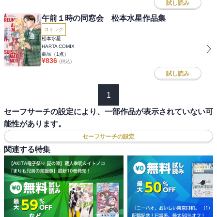
試し読み
午前１時の同窓会 松本水星作品集
コミック
松本水星
HARTA COMIX
商品（
1
点）
¥
836
(税込)
試し読み
1
セーフサーチの設定により、一部作品が表示されていない可
能性があります。
セーフサーチの設定
関連する特集