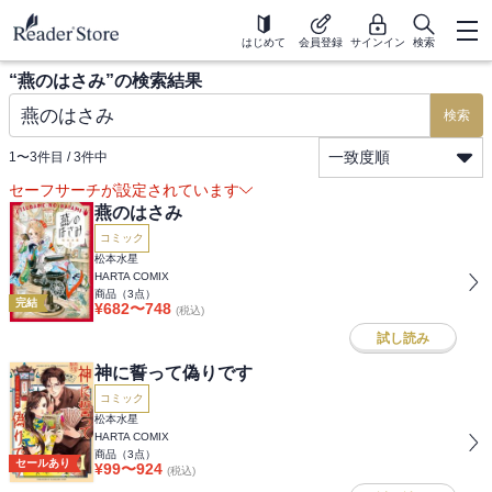
はじめて
会員登録
サインイン
検索
“
燕のはさみ
”の検索結果
検索
一致度順
1
〜
3
件目 /
3
件中
セーフサーチが設定されています
燕のはさみ
コミック
松本水星
HARTA COMIX
商品（
3
点）
完結
¥
682
〜
748
(税込)
試し読み
神に誓って偽りです
コミック
松本水星
HARTA COMIX
商品（
3
点）
セールあり
¥
99
〜
924
(税込)