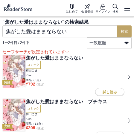
はじめて
会員登録
サインイン
検索
“
焦がした愛はままならない
”の検索結果
検索
一致度順
1
〜
2
件目 /
2
件中
セーフサーチが設定されています
焦がした愛はままならない
コミック
和田こま
Kiss
商品（
3
点）
完結
¥
792
(税込)
試し読み
焦がした愛はままならない プチキス
コミック
和田こま
Kiss
商品（
13
点）
完結
¥
209
(税込)