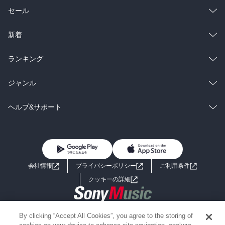
総合
コミック
セール
ラノベ
小説
総合
コミック
新着
雑誌・グラビア
ビジネス・実用
ラノベ
小説
総合
コミック
ランキング
BL・TL
雑誌・グラビア
ビジネス・実用
ラノベ
小説
総合
コミック
ジャンル
BL・TL
雑誌・グラビア
ビジネス・実用
ラノベ
小説
コミック
男性コミック
ヘルプ&サポート
BL・TL
雑誌・グラビア
ビジネス・実用
女性コミック
コミック誌
初めての方へ
ヘルプ
BL・TL
ライトノベル
男子向けラノベ
よくあるご質問
お問い合わせ
会社情報
プライバシーポリシー
ご利用条件
女子向けラノベ
小説
利用規約
クッキーの詳細
国内小説
海外小説
Copyright 2017 - 2026 Sony Music Entertainment(Japan) Inc.
By clicking “Accept All Cookies”, you agree to the storing of
ミステリー
SF
Information on the site is for the Japan domestic market only