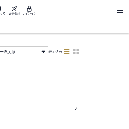
めて
会員登録
サインイン
一致度順
表示切替