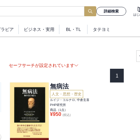
詳細検索
はじ
グラビア
ビジネス
・実用
BL・TL
タテヨミ
セーフサーチが設定されています
1
無病法
人文・思想・歴史
ルイジ・コルナロ, 中倉玄喜
PHP研究所
商品（
1
点）
¥
950
(税込)