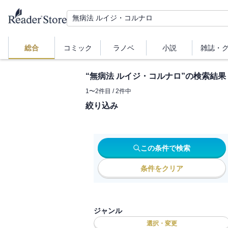
総合
コミック
ラノベ
小説
雑誌・
“
無病法 ルイジ・コルナロ
”の検索結果
1
〜
2
件目 /
2
件中
絞り込み
この条件で検索
条件をクリア
ジャンル
選択・変更