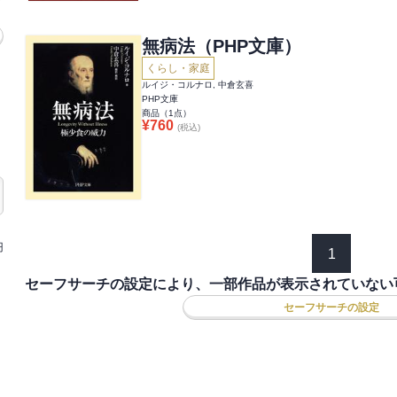
無病法（PHP文庫）
くらし・家庭
ルイジ・コルナロ, 中倉玄喜
PHP文庫
商品（
1
点）
¥
760
(税込)
円
1
セーフサーチの設定により、一部作品が表示されていない
セーフサーチの設定