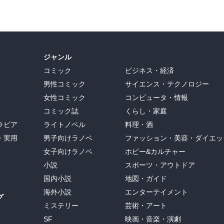
ジャンル
コミック
ビジネス・経済
男性コミック
サイエンス・テクノロジー
女性コミック
コンピュータ・情報
コミック誌
くらし・家庭
ラビア
ライトノベル
料理・酒
・実用
男子向けラノベ
ファッション・美容・ダイエッ
女子向けラノベ
ホビー&カルチャー
小説
スポーツ・アウトドア
国内小説
地図・ガイド
海外小説
エンターテイメント
グ
ミステリー
芸術・アート
SF
映画・音楽・演劇