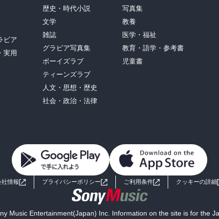
歴史・時代小説
写真集
文学
教養
雑誌
医学・福祉
ラビア
グラビア写真集
教育・語学・参考書
・実用
ボーイズラブ
児童書
ティーンズラブ
人文・思想・歴史
社会・政治・法律
会社情報
プライバシーポリシー
ご利用条件
クッキーの詳細
y Music Entertainment(Japan) Inc. Information on the site is for the 