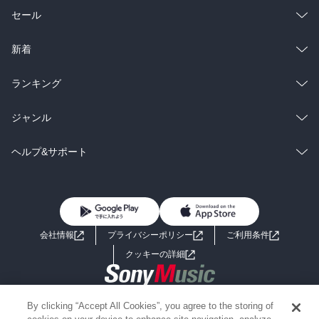
総合
コミック
セール
ラノベ
小説
総合
コミック
新着
雑誌・グラビア
ビジネス・実用
ラノベ
小説
総合
コミック
ランキング
BL・TL
雑誌・グラビア
ビジネス・実用
ラノベ
小説
総合
コミック
ジャンル
BL・TL
雑誌・グラビア
ビジネス・実用
ラノベ
小説
コミック
男性コミック
ヘルプ&サポート
BL・TL
雑誌・グラビア
ビジネス・実用
女性コミック
コミック誌
初めての方へ
ヘルプ
BL・TL
ライトノベル
男子向けラノベ
よくあるご質問
お問い合わせ
会社情報
プライバシーポリシー
ご利用条件
女子向けラノベ
小説
利用規約
クッキーの詳細
国内小説
海外小説
Copyright 2017 - 2026 Sony Music Entertainment(Japan) Inc.
By clicking “Accept All Cookies”, you agree to the storing of
ミステリー
SF
Information on the site is for the Japan domestic market only