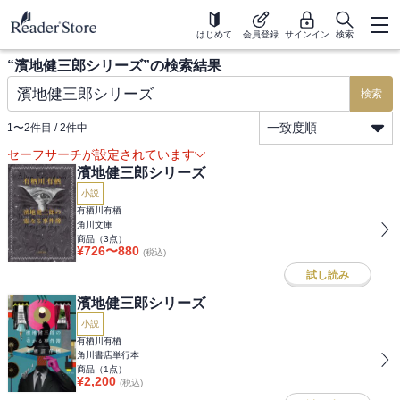
はじめて
会員登録
サインイン
検索
“
濱地健三郎シリーズ
”の検索結果
検索
一致度順
1
〜
2
件目 /
2
件中
セーフサーチが設定されています
濱地健三郎シリーズ
小説
有栖川有栖
角川文庫
商品（
3
点）
¥
726
〜
880
(税込)
試し読み
濱地健三郎シリーズ
小説
有栖川有栖
角川書店単行本
商品（
1
点）
¥
2,200
(税込)