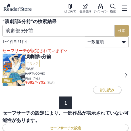
はじめて
会員登録
サインイン
検索
“
演劇部5分前
”の検索結果
検索
一致度順
1
〜
1
件目 /
1
件中
セーフサーチが設定されています
演劇部5分前
コミック
百名哲
HARTA COMIX
商品（
3
点）
完結
¥
682
〜
792
(税込)
試し読み
1
セーフサーチの設定により、一部作品が表示されていない可
能性があります。
セーフサーチの設定