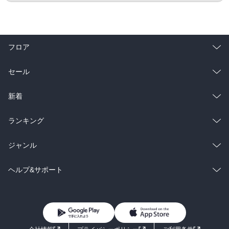
フロア
総合
コミック
セール
ラノベ
小説
総合
コミック
新着
雑誌・グラビア
ビジネス・実用
ラノベ
小説
総合
コミック
ランキング
BL・TL
雑誌・グラビア
ビジネス・実用
ラノベ
小説
総合
コミック
ジャンル
BL・TL
雑誌・グラビア
ビジネス・実用
ラノベ
小説
コミック
男性コミック
ヘルプ&サポート
BL・TL
雑誌・グラビア
ビジネス・実用
女性コミック
コミック誌
初めての方へ
ヘルプ
BL・TL
ライトノベル
男子向けラノベ
よくあるご質問
お問い合わせ