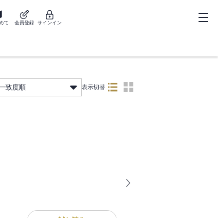
めて
会員登録
サインイン
一致度順
表示切替