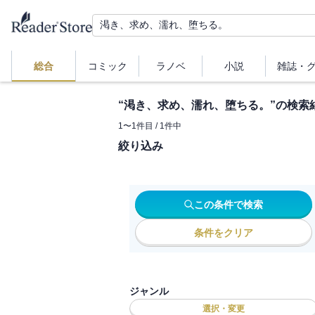
総合
コミック
ラノベ
小説
雑誌・
“
渇き、求め、濡れ、堕ちる。
”の検索
1
〜
1
件目 /
1
件中
絞り込み
この条件で検索
条件をクリア
ジャンル
選択・変更