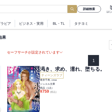
詳細検索
はじ
グラビア
ビジネス
・実用
BL・TL
タテヨミ
結果
セーフサーチが設定されています
1
渇き、求め、濡れ、堕ちる。
ティーンズラブ
青井千寿, crow
ジュエル文庫
商品（
1
点）
¥
759
(税込)