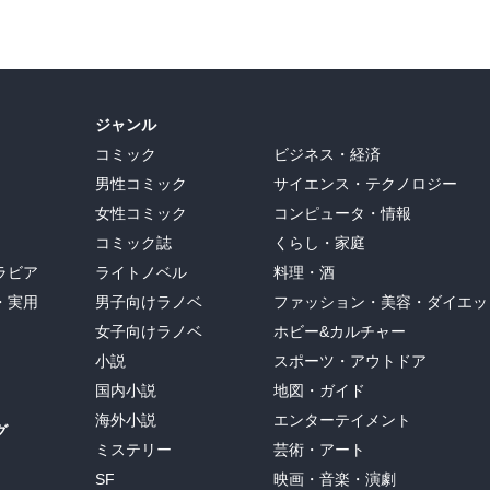
ジャンル
コミック
ビジネス・経済
男性コミック
サイエンス・テクノロジー
女性コミック
コンピュータ・情報
コミック誌
くらし・家庭
ラビア
ライトノベル
料理・酒
・実用
男子向けラノベ
ファッション・美容・ダイエッ
女子向けラノベ
ホビー&カルチャー
小説
スポーツ・アウトドア
国内小説
地図・ガイド
海外小説
エンターテイメント
グ
ミステリー
芸術・アート
SF
映画・音楽・演劇