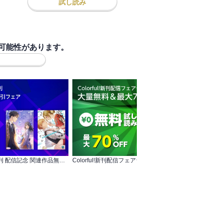
試し読み
可能性があります。
オパールCOMICS kiss 新刊 配信記念 関連作品無料＆割引フェア
Colorful!新刊配信フェア☆ 大量無料＆最大70％OFF！