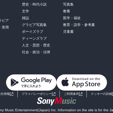
歴史・時代小説
写真集
文学
教養
雑誌
医学・福祉
ラビア
グラビア写真集
教育・語学・参考書
・実用
ボーイズラブ
児童書
ティーンズラブ
人文・思想・歴史
社会・政治・法律
会社情報
プライバシーポリシー
ご利用条件
クッキーの詳細
y Music Entertainment(Japan) Inc. Information on the site is for the 