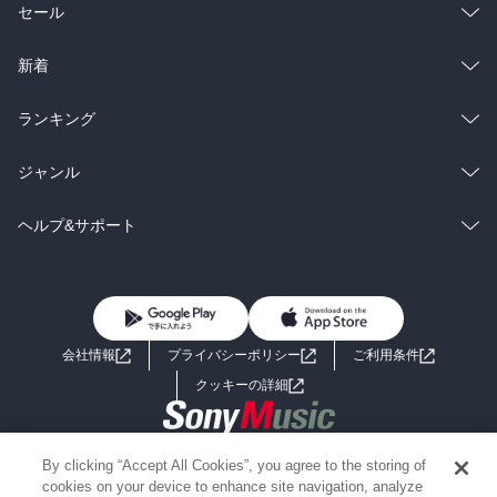
総合
コミック
セール
ラノベ
小説
総合
コミック
新着
雑誌・グラビア
ビジネス・実用
ラノベ
小説
総合
コミック
ランキング
BL・TL
雑誌・グラビア
ビジネス・実用
ラノベ
小説
総合
コミック
ジャンル
BL・TL
雑誌・グラビア
ビジネス・実用
ラノベ
小説
コミック
男性コミック
ヘルプ&サポート
BL・TL
雑誌・グラビア
ビジネス・実用
女性コミック
コミック誌
初めての方へ
ヘルプ
BL・TL
ライトノベル
男子向けラノベ
よくあるご質問
お問い合わせ
会社情報
プライバシーポリシー
ご利用条件
女子向けラノベ
小説
利用規約
クッキーの詳細
国内小説
海外小説
Copyright 2017 - 2026 Sony Music Entertainment(Japan) Inc.
By clicking “Accept All Cookies”, you agree to the storing of
ミステリー
SF
Information on the site is for the Japan domestic market only
cookies on your device to enhance site navigation, analyze