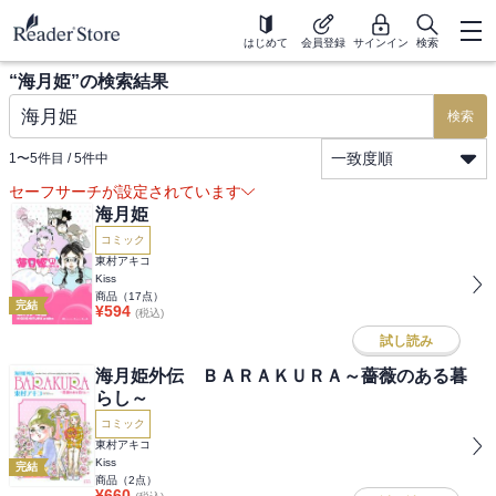
はじめて
会員登録
サインイン
検索
“
海月姫
”の検索結果
検索
一致度順
1
〜
5
件目 /
5
件中
セーフサーチが設定されています
海月姫
コミック
東村アキコ
Kiss
商品（
17
点）
完結
¥
594
(税込)
試し読み
海月姫外伝 ＢＡＲＡＫＵＲＡ～薔薇のある暮
らし～
コミック
東村アキコ
Kiss
完結
商品（
2
点）
¥
660