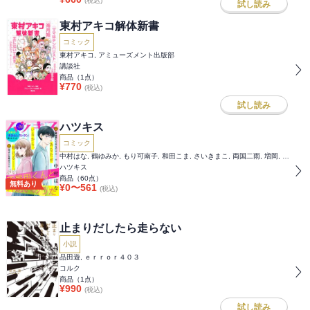
(税込)
試し読み
東村アキコ解体新書
コミック
東村アキコ, アミューズメント出版部
講談社
商品（
1
点）
¥
770
(税込)
試し読み
ハツキス
コミック
中村はな, 鶴ゆみか, もり可南子, 和田こま, さいきまこ, 両国二雨, 増岡, さわの将
ハツキス
商品（
60
点）
無料あり
¥
0
〜
561
(税込)
止まりだしたら走らない
小説
品田遊, ｅｒｒｏｒ４０３
コルク
商品（
1
点）
¥
990
(税込)
試し読み