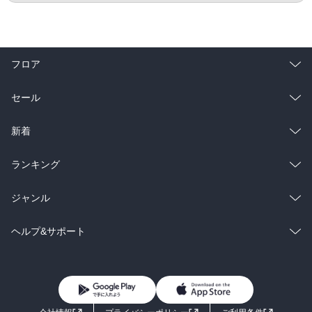
フロア
総合
コミック
セール
ラノベ
小説
総合
コミック
新着
雑誌・グラビア
ビジネス・実用
ラノベ
小説
総合
コミック
ランキング
BL・TL
雑誌・グラビア
ビジネス・実用
ラノベ
小説
総合
コミック
ジャンル
BL・TL
雑誌・グラビア
ビジネス・実用
ラノベ
小説
コミック
男性コミック
ヘルプ&サポート
BL・TL
雑誌・グラビア
ビジネス・実用
女性コミック
コミック誌
初めての方へ
ヘルプ
BL・TL
ライトノベル
男子向けラノベ
よくあるご質問
お問い合わせ