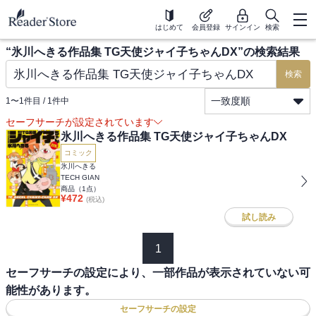
はじめて
会員登録
サインイン
検索
“
氷川へきる作品集 TG天使ジャイ子ちゃんDX
”の検索結果
検索
一致度順
1
〜
1
件目 /
1
件中
セーフサーチが設定されています
氷川へきる作品集 TG天使ジャイ子ちゃんDX
コミック
氷川へきる
TECH GIAN
商品（
1
点）
¥
472
(税込)
試し読み
1
セーフサーチの設定により、一部作品が表示されていない可
能性があります。
セーフサーチの設定