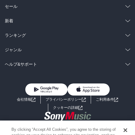
総合
コミック
セール
ラノベ
小説
総合
コミック
新着
雑誌・グラビア
ビジネス・実用
ラノベ
小説
総合
コミック
ランキング
BL・TL
雑誌・グラビア
ビジネス・実用
ラノベ
小説
総合
コミック
ジャンル
BL・TL
雑誌・グラビア
ビジネス・実用
ラノベ
小説
コミック
男性コミック
ヘルプ&サポート
BL・TL
雑誌・グラビア
ビジネス・実用
女性コミック
コミック誌
初めての方へ
ヘルプ
BL・TL
ライトノベル
男子向けラノベ
よくあるご質問
お問い合わせ
会社情報
プライバシーポリシー
ご利用条件
女子向けラノベ
小説
利用規約
クッキーの詳細
国内小説
海外小説
Copyright 2017 - 2026 Sony Music Entertainment(Japan) Inc.
By clicking “Accept All Cookies”, you agree to the storing of
ミステリー
SF
Information on the site is for the Japan domestic market only