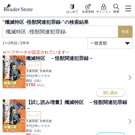
はじめて
会員登録
サインイン
検索
“
殲滅特区 -怪獣関連犯罪録-
”の検索結果
検索
一致度順
1
〜
2
件目 /
2
件中
セーフサーチが設定されています
殲滅特区 －怪獣関連犯罪録－
コミック
大倉崇裕, 矢島司規
月刊少年シリウス
商品（
2
点）
続巻入荷
¥
792
(税込)
試し読み
【試し読み増量】殲滅特区 －怪獣関連犯罪録
－
コミック
大倉崇裕, 矢島司規
月刊少年シリウス
今週入荷
商品（
1
点）
¥
0