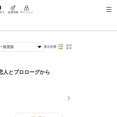
めて
会員登録
サインイン
一致度順
表示切替
恋人とプロローグから