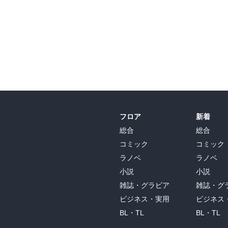
フロア
新着
総合
総合
コミック
コミック
ラノベ
ラノベ
小説
小説
雑誌・グラビア
雑誌・グ
ビジネス・実用
ビジネス
BL・TL
BL・TL