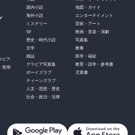
国内小説
地図・ガイド
海外小説
エンターテイメント
グ
ミステリー
芸術・アート
SF
映画・音楽・演劇
歴史・時代小説
写真集
文学
教養
雑誌
医学・福祉
ラビア
グラビア写真集
教育・語学・参考書
・実用
ボーイズラブ
児童書
ティーンズラブ
人文・思想・歴史
社会・政治・法律