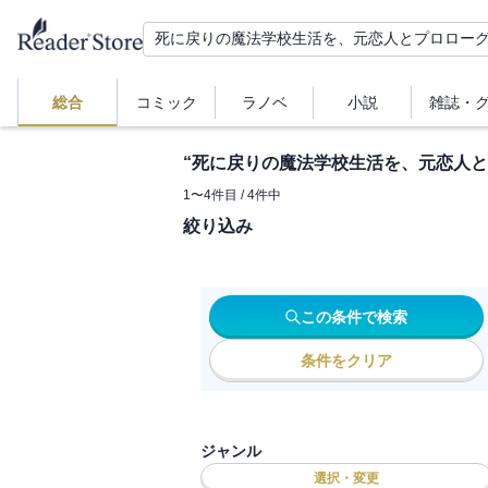
総合
コミック
ラノベ
小説
雑誌・
“
死に戻りの魔法学校生活を、元恋人と
1
〜
4
件目 /
4
件中
絞り込み
この条件で検索
条件をクリア
ジャンル
選択・変更