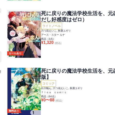
死に戻りの魔法学校生活を、元
だし好感度はゼロ）
ライトノベル
六つ花えいこ, 秋鹿ユギリ
アース・スター ルナ
商品（
3
点）
¥
1,320
(税込)
セールあり
死に戻りの魔法学校生活を、元
円
版】
コミック
白川蟻ん, 六つ花えいこ, 秋鹿ユギリ
ｆｌｏｓ ｃｏｍｉｃ
商品（
64
点）
¥
0
〜
88
(税込)
無料あり