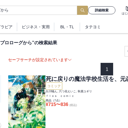
詳細検索
はじ
グラビア
ビジネス
・実用
BL・TL
タテヨミ
プロローグから
”の検索結果
セーフサーチが設定されています
1
死に戻りの魔法学校生活を、元
コミック
白川蟻ん, 六つ花えいこ, 秋鹿ユギリ
ｆｌｏｓ ｃｏｍｉｃ
商品（
7
点）
¥
715
〜
836
(税込)