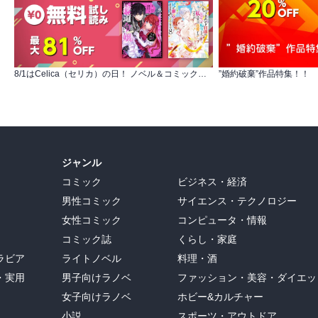
8/1はCelica（セリカ）の日！ ノベル＆コミックス 無料＆最大81％OFF
”婚約破棄”作品特集！！
ジャンル
コミック
ビジネス・経済
男性コミック
サイエンス・テクノロジー
女性コミック
コンピュータ・情報
コミック誌
くらし・家庭
ラビア
ライトノベル
料理・酒
・実用
男子向けラノベ
ファッション・美容・ダイエッ
女子向けラノベ
ホビー&カルチャー
小説
スポーツ・アウトドア