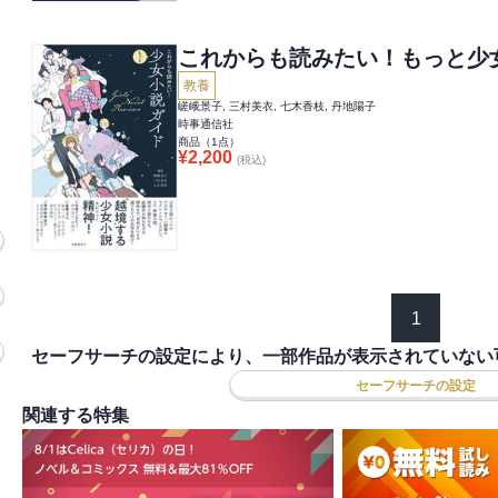
これからも読みたい！もっと少
教養
嵯峨景子, 三村美衣, 七木香枝, 丹地陽子
時事通信社
商品（
1
点）
¥
2,200
(税込)
1
セーフサーチの設定により、一部作品が表示されていない
セーフサーチの設定
関連する特集