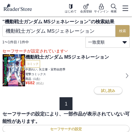
はじめて
会員登録
サインイン
検索
“
機動戦士ガンダム MSジェネレーション
”の検索結果
検索
一致度順
1
〜
1
件目 /
1
件中
セーフサーチが設定されています
機動戦士ガンダム MSジェネレーション
コミック
中原れい, 矢立肇・富野由悠季
電撃コミックス
商品（
1
点）
¥
682
(税込)
試し読み
1
セーフサーチの設定により、一部作品が表示されていない可
能性があります。
セーフサーチの設定