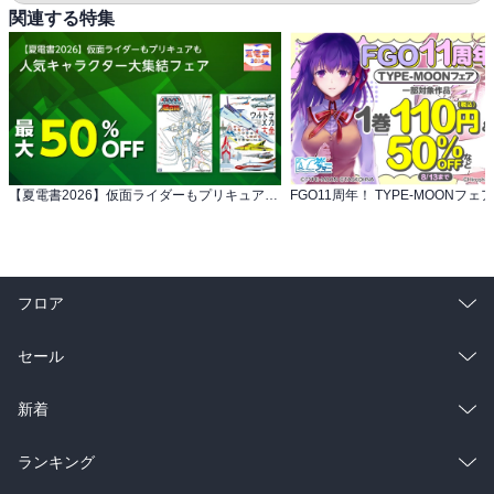
関連する特集
【夏電書2026】仮面ライダーもプリキュアも 人気キャラクター大集結フェア
FGO11周年！ TYPE-MOONフェア
フロア
総合
コミック
セール
ラノベ
小説
総合
コミック
新着
雑誌・グラビア
ビジネス・実用
ラノベ
小説
総合
コミック
ランキング