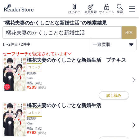
はじめて
会員登録
サインイン
検索
“
橘花夫妻のかくしごとな新婚生活
”の検索結果
検索
一致度順
1
〜
2
件目 /
2
件中
セーフサーチが設定されています
橘花夫妻のかくしごとな新婚生活 プチキス
コミック
我楽谷
Kiss
商品（
4
点）
¥
209
(税込)
試し読み
橘花夫妻のかくしごとな新婚生活
コミック
我楽谷
Kiss
商品（
1
点）
¥
792
(税込)