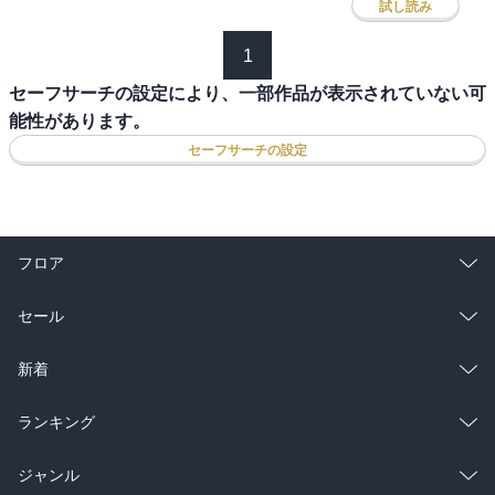
試し読み
1
セーフサーチの設定により、一部作品が表示されていない可
能性があります。
セーフサーチの設定
フロア
総合
コミック
セール
ラノベ
小説
総合
コミック
新着
雑誌・グラビア
ビジネス・実用
ラノベ
小説
総合
コミック
ランキング
BL・TL
雑誌・グラビア
ビジネス・実用
ラノベ
小説
総合
コミック
ジャンル