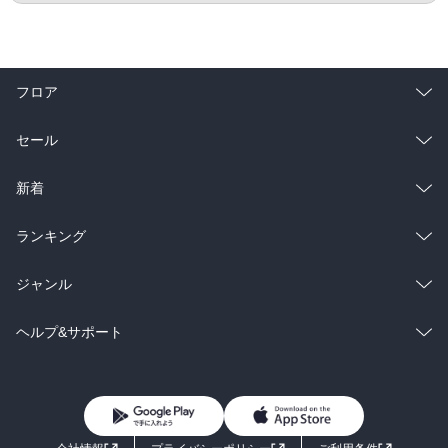
フロア
総合
コミック
セール
ラノベ
小説
総合
コミック
新着
雑誌・グラビア
ビジネス・実用
ラノベ
小説
総合
コミック
ランキング
BL・TL
雑誌・グラビア
ビジネス・実用
ラノベ
小説
総合
コミック
ジャンル
BL・TL
雑誌・グラビア
ビジネス・実用
ラノベ
小説
コミック
男性コミック
ヘルプ&サポート
BL・TL
雑誌・グラビア
ビジネス・実用
女性コミック
コミック誌
初めての方へ
ヘルプ
BL・TL
ライトノベル
男子向けラノベ
よくあるご質問
お問い合わせ