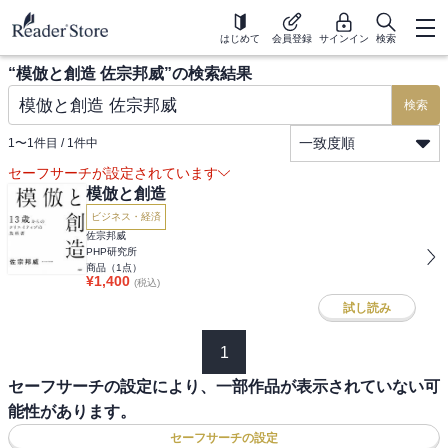
はじめて
会員登録
サインイン
検索
“
模倣と創造 佐宗邦威
”の検索結果
検索
一致度順
1
〜
1
件目 /
1
件中
セーフサーチが設定されています
模倣と創造
ビジネス・経済
佐宗邦威
PHP研究所
商品（
1
点）
¥
1,400
(税込)
試し読み
1
セーフサーチの設定により、一部作品が表示されていない可
能性があります。
セーフサーチの設定