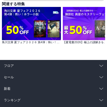
関連する特集
角川文庫 夏フェア２０２６ 第4弾：怖い！ホラー小説
フロア
総合
コミック
セール
ラノベ
小説
総合
コミック
新着
雑誌・グラビア
ビジネス・実用
ラノベ
小説
総合
コミック
ランキング