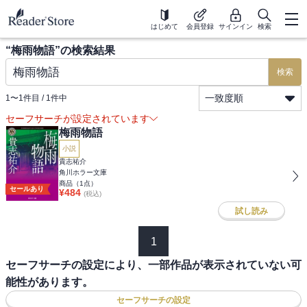
はじめて
会員登録
サインイン
検索
“
梅雨物語
”の検索結果
検索
一致度順
1
〜
1
件目 /
1
件中
セーフサーチが設定されています
梅雨物語
小説
貴志祐介
角川ホラー文庫
商品（
1
点）
セールあり
¥
484
(税込)
試し読み
1
セーフサーチの設定により、一部作品が表示されていない可
能性があります。
セーフサーチの設定