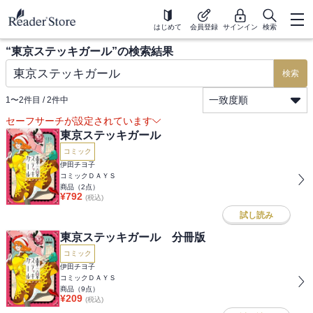
はじめて
会員登録
サインイン
検索
“
東京ステッキガール
”の検索結果
検索
一致度順
1
〜
2
件目 /
2
件中
セーフサーチが設定されています
東京ステッキガール
コミック
伊田チヨ子
コミックＤＡＹＳ
商品（
2
点）
¥
792
(税込)
試し読み
東京ステッキガール 分冊版
コミック
伊田チヨ子
コミックＤＡＹＳ
商品（
9
点）
¥
209
(税込)