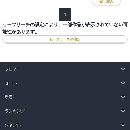
試し読み
1
セーフサーチの設定により、一部作品が表示されていない可
能性があります。
セーフサーチの設定
フロア
総合
コミック
セール
ラノベ
小説
総合
コミック
新着
雑誌・グラビア
ビジネス・実用
ラノベ
小説
総合
コミック
ランキング
BL・TL
雑誌・グラビア
ビジネス・実用
ラノベ
小説
総合
コミック
ジャンル