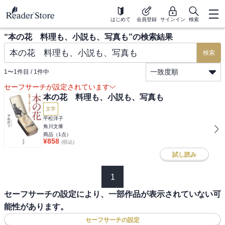
はじめて
会員登録
サインイン
検索
“
本の花 料理も、小説も、写真も
”の検索結果
検索
一致度順
1
〜
1
件目 /
1
件中
セーフサーチが設定されています
本の花 料理も、小説も、写真も
文学
平松洋子
角川文庫
商品（
1
点）
¥
858
(税込)
試し読み
1
セーフサーチの設定により、一部作品が表示されていない可
能性があります。
セーフサーチの設定