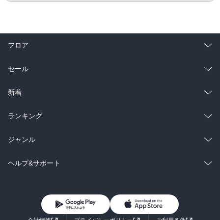
フロア
総合
コミック
セール
ラノベ
小説
総合
コミック
新着
雑誌・グラビア
ビジネス・実用
ラノベ
小説
総合
コミック
ランキング
BL・TL
雑誌・グラビア
ビジネス・実用
ラノベ
小説
総合
コミック
ジャンル
BL・TL
雑誌・グラビア
ビジネス・実用
ラノベ
小説
コミック
男性コミック
ヘルプ&サポート
BL・TL
雑誌・グラビア
ビジネス・実用
女性コミック
コミック誌
初めての方へ
ヘルプ
BL・TL
ライトノベル
男子向けラノベ
よくあるご質問
お問い合わせ