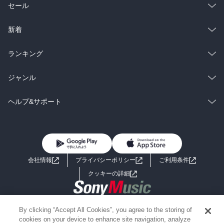
総合
コミック
セール
ラノベ
小説
総合
コミック
新着
雑誌・グラビア
ビジネス・実用
ラノベ
小説
総合
コミック
ランキング
BL・TL
雑誌・グラビア
ビジネス・実用
ラノベ
小説
総合
コミック
ジャンル
BL・TL
雑誌・グラビア
ビジネス・実用
ラノベ
小説
コミック
男性コミック
ヘルプ&サポート
BL・TL
雑誌・グラビア
ビジネス・実用
女性コミック
コミック誌
初めての方へ
ヘルプ
BL・TL
ライトノベル
男子向けラノベ
よくあるご質問
お問い合わせ
会社情報
プライバシーポリシー
ご利用条件
女子向けラノベ
小説
利用規約
クッキーの詳細
国内小説
海外小説
Copyright 2017 - 2026 Sony Music Entertainment(Japan) Inc.
By clicking “Accept All Cookies”, you agree to the storing of
ミステリー
SF
Information on the site is for the Japan domestic market only
cookies on your device to enhance site navigation, analyze