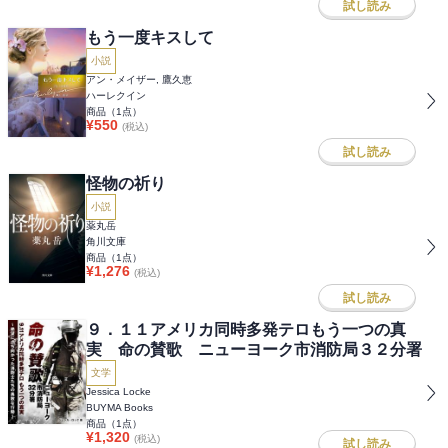
試し読み
もう一度キスして
小説
アン・メイザー, 鷹久恵
ハーレクイン
商品（
1
点）
¥
550
(税込)
試し読み
怪物の祈り
小説
薬丸岳
角川文庫
商品（
1
点）
¥
1,276
(税込)
試し読み
９．１１アメリカ同時多発テロもう一つの真
実 命の賛歌 ニューヨーク市消防局３２分署
文学
Jessica Locke
BUYMA Books
商品（
1
点）
¥
1,320
(税込)
試し読み