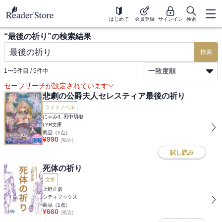
はじめて
会員登録
サインイン
検索
“
最後の祈り
”の検索結果
検索
一致度順
1
〜
5
件目 /
5
件中
セーフサーチが設定されています
悲劇の公爵夫人セレスティア最後の祈り
ライトノベル
にゃみ3, 田中胡椒
LYR文庫
商品（
1
点）
¥
990
(税込)
試し読み
死体の祈り
文学
上野正彦
シティブックス
商品（
1
点）
¥
660
(税込)