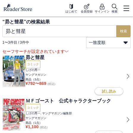
はじめて
会員登録
サインイン
検索
“
昴と彗星
”の検索結果
検索
一致度順
1
〜
3
件目 /
3
件中
セーフサーチが設定されています
昴と彗星
コミック
しげの秀一
ヤングマガジン
商品（
3
点）
¥
792
〜
869
(税込)
試し読み
ＭＦゴースト 公式キャラクターブック
コミック
しげの秀一, ヤングマガジン編集部
ヤングマガジン
商品（
1
点）
¥
1,100
(税込)