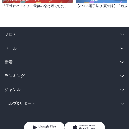
『子連れバツイチ、最後の恋は沼でした。』 新刊発売記念キャンペーン
フロア
総合
コミック
セール
ラノベ
小説
総合
コミック
新着
雑誌・グラビア
ビジネス・実用
ラノベ
小説
総合
コミック
ランキング
BL・TL
雑誌・グラビア
ビジネス・実用
ラノベ
小説
総合
コミック
ジャンル
BL・TL
雑誌・グラビア
ビジネス・実用
ラノベ
小説
コミック
男性コミック
ヘルプ&サポート
BL・TL
雑誌・グラビア
ビジネス・実用
女性コミック
コミック誌
初めての方へ
ヘルプ
BL・TL