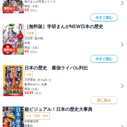
角川まんが学習シリーズ
商品（
1
点）
無料あり
¥
0
(税込)
今すぐ読む
［無料版］学研まんがNEW日本の歴史
児童書
大石学, 姫川明
学研
商品（
1
点）
無料あり
¥
0
(税込)
今すぐ読む
日本の歴史 最強ライバル列伝
小説
小沢章友, きろばいと
集英社みらい文庫
商品（
1
点）
¥
649
(税込)
試し読み
超ビジュアル！日本の歴史大事典
人文・思想・歴史
矢部健太郎
西東社