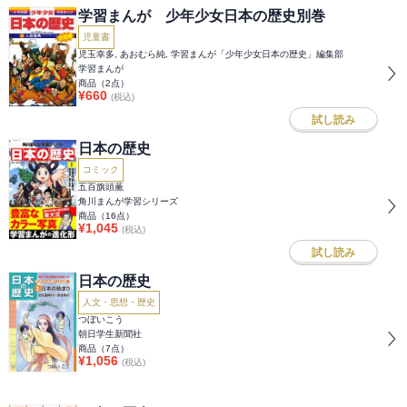
学習まんが 少年少女日本の歴史別巻
児童書
児玉幸多, あおむら純, 学習まんが「少年少女日本の歴史」編集部
学習まんが
商品（
2
点）
¥
660
(税込)
試し読み
日本の歴史
コミック
五百旗頭薫
角川まんが学習シリーズ
商品（
16
点）
¥
1,045
(税込)
試し読み
日本の歴史
人文・思想・歴史
つぼいこう
朝日学生新聞社
商品（
7
点）
¥
1,056
(税込)