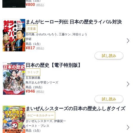
商品（
1
点）
¥
800
(税込)
まんがヒーロー列伝 日本の歴史ライバル対決
児童書
田代脩, かわのいちろう, 工藤ケン, 河伯りょう
学研
商品（
1
点）
¥
817
(税込)
試し読み
日本の歴史【電子特別版】
コミック
五百旗頭薫
角川まんが学習シリーズ
商品（
16
点）
¥
946
(税込)
試し読み
まいぜんシスターズの日本の歴史ふしぎクイズ
ホビー＆カルチャー
まいぜんシスターズ, 伊藤賀一
イースト・プレス
商品（
1
点）