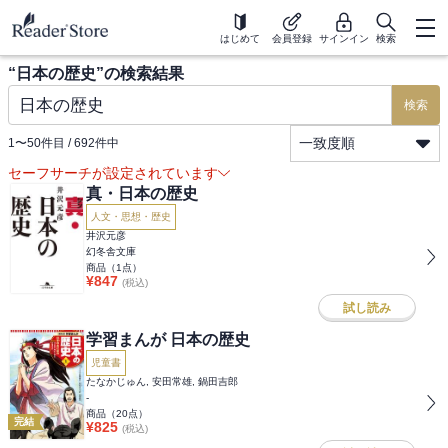
はじめて
会員登録
サインイン
検索
“
日本の歴史
”の検索結果
検索
一致度順
1
〜
50
件目 /
692
件中
セーフサーチが設定されています
真・日本の歴史
人文・思想・歴史
井沢元彦
幻冬舎文庫
商品（
1
点）
¥
847
(税込)
試し読み
学習まんが 日本の歴史
児童書
たなかじゅん, 安田常雄, 鍋田吉郎
-
商品（
20
点）
完結
¥
825
(税込)