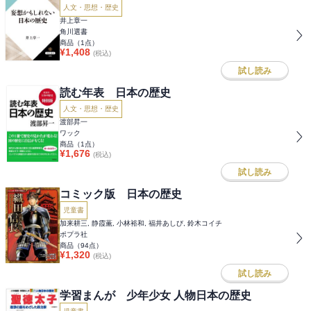
人文・思想・歴史
井上章一
角川選書
商品（
1
点）
¥
1,408
(税込)
試し読み
読む年表 日本の歴史
人文・思想・歴史
渡部昇一
ワック
商品（
1
点）
¥
1,676
(税込)
試し読み
コミック版 日本の歴史
児童書
加来耕三, 静霞薫, 小林裕和, 福井あしび, 鈴木コイチ
ポプラ社
商品（
94
点）
¥
1,320
(税込)
試し読み
学習まんが 少年少女 人物日本の歴史