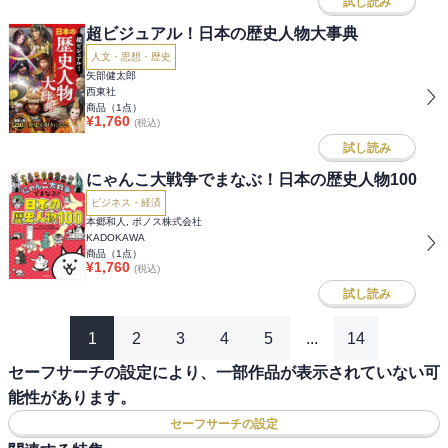
試し読み
超ビジュアル！日本の歴史人物大事典
人文・思想・歴史
矢部健太郎
西東社
商品（
1
点）
¥
1,760
(税込)
試し読み
にゃんこ大戦争でまなぶ！日本の歴史人物100
ビジネス・経済
本郷和人, ポノス株式会社
KADOKAWA
商品（
1
点）
¥
1,760
(税込)
試し読み
1
2
3
4
5
...
14
セーフサーチの設定により、一部作品が表示されていない可
能性があります。
セーフサーチの設定