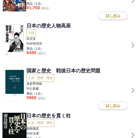
商品（
1
点）
¥
1,760
(税込)
試し読み
日本の歴史人物高座
小説
桂文珍
PHP研究所
商品（
1
点）
¥
490
(税込)
国家と歴史 戦後日本の歴史問題
人文・思想・歴史
波多野澄雄
中公新書
商品（
1
点）
¥
968
(税込)
試し読み
日本の歴史を貫く柱
人文・思想・歴史
副島隆彦
PHP文庫