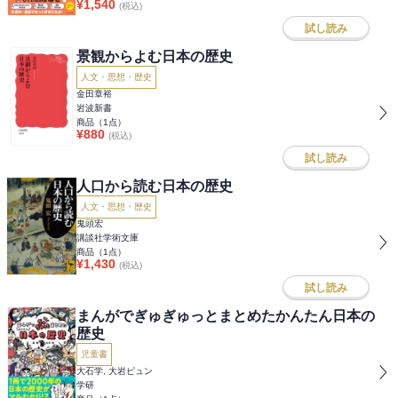
¥
1,540
(税込)
試し読み
景観からよむ日本の歴史
人文・思想・歴史
金田章裕
岩波新書
商品（
1
点）
¥
880
(税込)
試し読み
人口から読む日本の歴史
人文・思想・歴史
鬼頭宏
講談社学術文庫
商品（
1
点）
¥
1,430
(税込)
試し読み
まんがでぎゅぎゅっとまとめたかんたん日本の
歴史
児童書
大石学, 大岩ピュン
学研