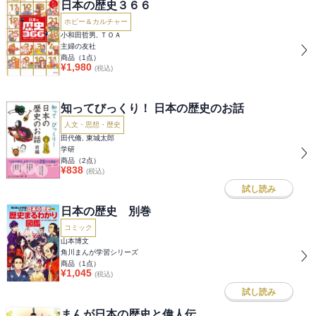
日本の歴史３６６
ホビー＆カルチャー
小和田哲男, ＴＯＡ
主婦の友社
商品（
1
点）
¥
1,980
(税込)
知ってびっくり！ 日本の歴史のお話
人文・思想・歴史
田代脩, 東城太郎
学研
商品（
2
点）
¥
838
(税込)
試し読み
日本の歴史 別巻
コミック
山本博文
角川まんが学習シリーズ
商品（
1
点）
¥
1,045
(税込)
試し読み
まんが日本の歴史と偉人伝