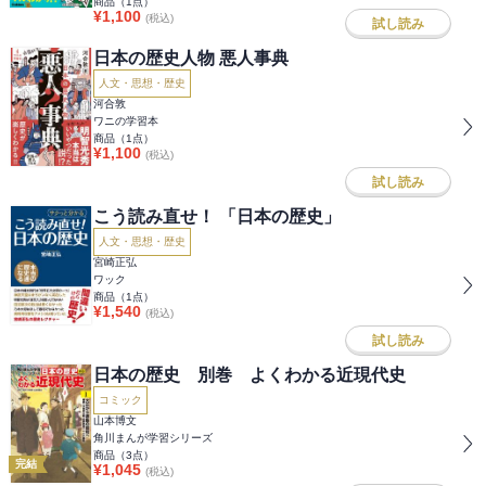
商品（
1
点）
¥
1,100
(税込)
試し読み
日本の歴史人物 悪人事典
人文・思想・歴史
河合敦
ワニの学習本
商品（
1
点）
¥
1,100
(税込)
試し読み
こう読み直せ！ 「日本の歴史」
人文・思想・歴史
宮崎正弘
ワック
商品（
1
点）
¥
1,540
(税込)
試し読み
日本の歴史 別巻 よくわかる近現代史
コミック
山本博文
角川まんが学習シリーズ
商品（
3
点）
完結
¥
1,045
(税込)