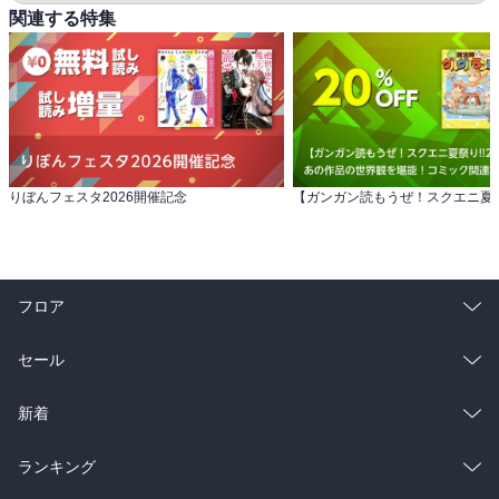
関連する特集
りぼんフェスタ2026開催記念
フロア
総合
コミック
セール
ラノベ
小説
総合
コミック
新着
雑誌・グラビア
ビジネス・実用
ラノベ
小説
総合
コミック
ランキング