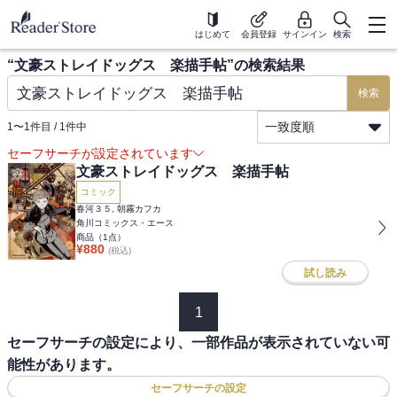
はじめて
会員登録
サインイン
検索
“
文豪ストレイドッグス 楽描手帖
”の検索結果
検索
一致度順
1
〜
1
件目 /
1
件中
セーフサーチが設定されています
文豪ストレイドッグス 楽描手帖
コミック
春河３５, 朝霧カフカ
角川コミックス・エース
商品（
1
点）
¥
880
(税込)
試し読み
1
セーフサーチの設定により、一部作品が表示されていない可
能性があります。
セーフサーチの設定