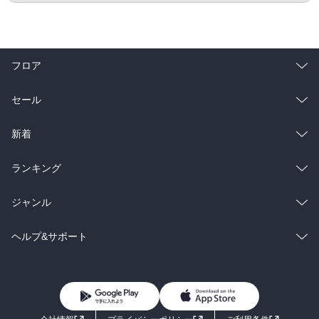
フロア
総合
コミック
セール
ラノベ
小説
総合
コミック
新着
雑誌・グラビア
ビジネス・実用
ラノベ
小説
総合
コミック
ランキング
BL・TL
雑誌・グラビア
ビジネス・実用
ラノベ
小説
総合
コミック
ジャンル
BL・TL
雑誌・グラビア
ビジネス・実用
ラノベ
小説
コミック
男性コミック
ヘルプ&サポート
BL・TL
雑誌・グラビア
ビジネス・実用
女性コミック
コミック誌
初めての方へ
ヘルプ
BL・TL
ライトノベル
男子向けラノベ
よくあるご質問
お問い合わせ