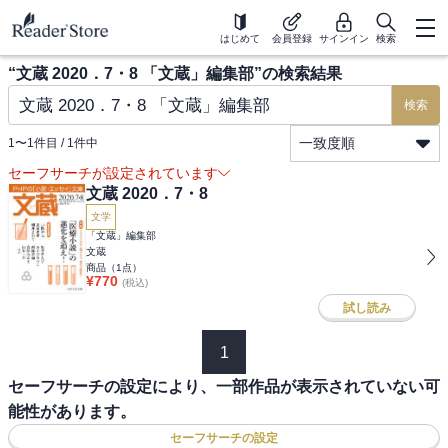
はじめて
会員登録
サインイン
検索
“
文蔵 2020．7・8 「文蔵」編集部
”の検索結果
検索
一致度順
1
〜
1
件目 /
1
件中
セーフサーチが設定されています
文蔵 2020．7・8
文学
「文蔵」編集部
文蔵
商品（
1
点）
¥
770
(税込)
試し読み
1
セーフサーチの設定により、一部作品が表示されていない可
能性があります。
セーフサーチの設定