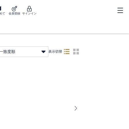
めて
会員登録
サインイン
一致度順
表示切替