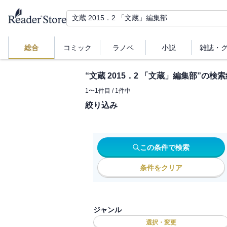
総合
コミック
ラノベ
小説
雑誌・
“
文蔵 2015．2 「文蔵」編集部
”の検索
1
〜
1
件目 /
1
件中
絞り込み
この条件で検索
条件をクリア
ジャンル
選択・変更