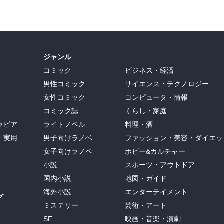
ジャンル
コミック
ビジネス・経済
男性コミック
サイエンス・テクノロジー
女性コミック
コンピュータ・情報
コミック誌
くらし・家庭
ラビア
ライトノベル
料理・酒
・実用
男子向けラノベ
ファッション・美容・ダイエッ
女子向けラノベ
ホビー&カルチャー
小説
スポーツ・アウトドア
国内小説
地図・ガイド
海外小説
エンターテイメント
グ
ミステリー
芸術・アート
SF
映画・音楽・演劇