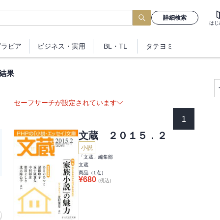
詳細検索
はじ
グラビア
ビジネス
・実用
BL・TL
タテヨミ
結果
セーフサーチが設定されています
1
文蔵 ２０１５．２
小説
「文蔵」編集部
文蔵
商品（
1
点）
¥
680
(税込)