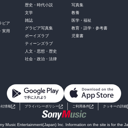
歴史・時代小説
写真集
文学
教養
雑誌
医学・福祉
ラビア
グラビア写真集
教育・語学・参考書
・実用
ボーイズラブ
児童書
ティーンズラブ
人文・思想・歴史
社会・政治・法律
会社情報
プライバシーポリシー
ご利用条件
クッキーの詳細
y Music Entertainment(Japan) Inc. Information on the site is for the 