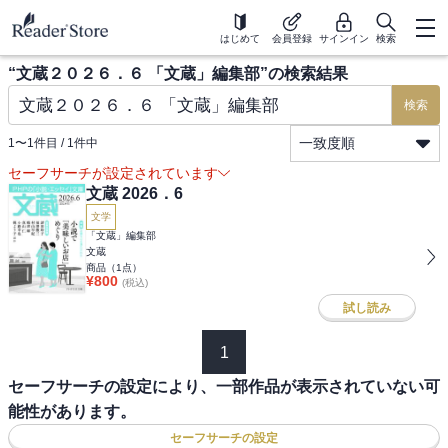
はじめて
会員登録
サインイン
検索
“
文蔵２０２６．６ 「文蔵」編集部
”の検索結果
検索
一致度順
1
〜
1
件目 /
1
件中
セーフサーチが設定されています
文蔵 2026．6
文学
「文蔵」編集部
文蔵
商品（
1
点）
¥
800
(税込)
試し読み
1
セーフサーチの設定により、一部作品が表示されていない可
能性があります。
セーフサーチの設定