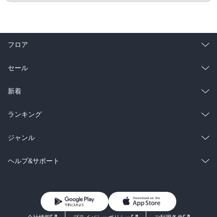
フロア
総合
コミック
セール
ラノベ
小説
総合
コミック
新着
雑誌・グラビア
ビジネス・実用
ラノベ
小説
総合
コミック
ランキング
BL・TL
雑誌・グラビア
ビジネス・実用
ラノベ
小説
総合
コミック
ジャンル
BL・TL
雑誌・グラビア
ビジネス・実用
ラノベ
小説
コミック
男性コミック
ヘルプ&サポート
BL・TL
雑誌・グラビア
ビジネス・実用
女性コミック
コミック誌
初めての方へ
ヘルプ
BL・TL
ライトノベル
男子向けラノベ
よくあるご質問
お問い合わせ