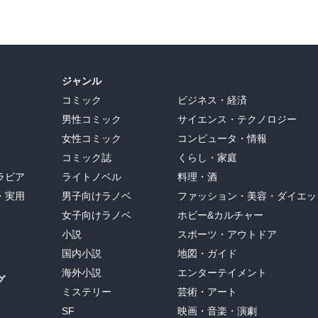
ジャンル
コミック
ビジネス・経済
男性コミック
サイエンス・テクノロジー
女性コミック
コンピュータ・情報
コミック誌
くらし・家庭
ラビア
ライトノベル
料理・酒
・実用
男子向けラノベ
ファッション・美容・ダイエッ
女子向けラノベ
ホビー&カルチャー
小説
スポーツ・アウトドア
国内小説
地図・ガイド
海外小説
エンターテイメント
グ
ミステリー
芸術・アート
SF
映画・音楽・演劇