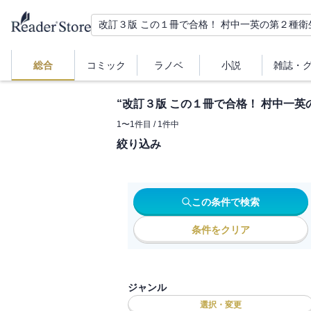
総合
コミック
ラノベ
小説
雑誌・
“
改訂３版 この１冊で合格！ 村中一英
1
〜
1
件目 /
1
件中
絞り込み
この条件で検索
条件をクリア
ジャンル
選択・変更